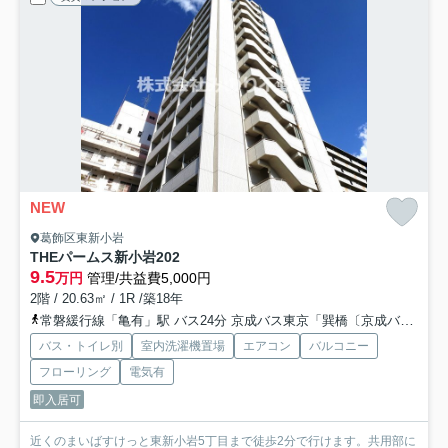
NEW
葛飾区東新小岩
THEパームス新小岩
202
9.5
万円
管理/共益費5,000円
2階 / 20.63㎡ / 1R /築18年
常磐緩行線「亀有」駅 バス24分 京成バス東京「巽橋〔京成バス／京成バス東京〕」 停歩3分
バス・トイレ別
室内洗濯機置場
エアコン
バルコニー
フローリング
電気有
即入居可
近くのまいばすけっと東新小岩5丁目まで徒歩2分で行けます。共用部に