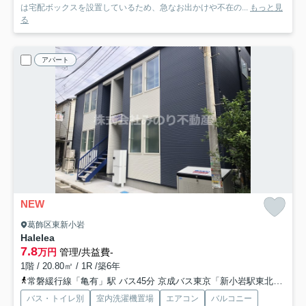
は宅配ボックスを設置しているため、急なお出かけや不在の...
もっと見
る
アパート
NEW
葛飾区東新小岩
Halelea
7.8
万円
管理/共益費-
1階 / 20.80㎡ / 1R /築6年
常磐緩行線「亀有」駅 バス45分 京成バス東京「新小岩駅東北広場」 停歩4分
バス・トイレ別
室内洗濯機置場
エアコン
バルコニー