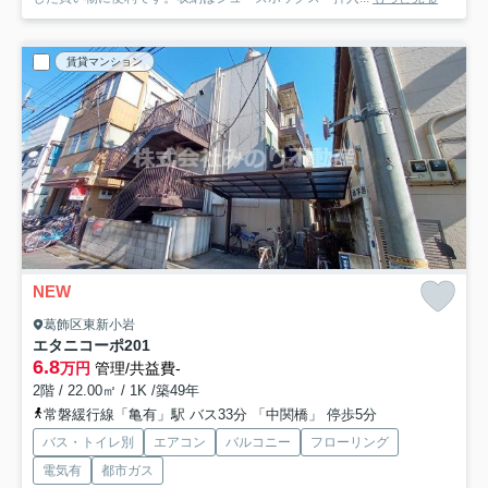
賃貸マンション
NEW
葛飾区東新小岩
エタニコーポ
201
6.8
万円
管理/共益費-
2階 / 22.00㎡ / 1K /築49年
常磐緩行線「亀有」駅 バス33分 「中関橋」 停歩5分
バス・トイレ別
エアコン
バルコニー
フローリング
電気有
都市ガス