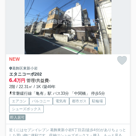
NEW
葛飾区東新小岩
エタニコーポ
202
6.4
万円
管理/共益費-
2階 / 22.31㎡ / 1K /築49年
常磐緩行線「亀有」駅 バス33分 「中関橋」 停歩5分
エアコン
バルコニー
電気有
都市ガス
駐輪場
シューズボックス
即入居可
近くにはセブンイレブン 葛飾東新小岩6丁目店(徒歩4分)がありちょっと
した買い物に便利です。収納はシューズボックス・押入...
もっと見る