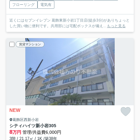
フローリング
電気有
近くにはセブンイレブン 葛飾東新小岩1丁目店(徒歩3分)がありちょっと
した買い物に便利です。共用部には宅配ボックスが備え...
もっと見る
賃貸マンション
NEW
葛飾区西新小岩
シティハイツ新小岩
305
8
万円
管理/共益費6,000円
3階 / 21.17㎡ / 1K /築38年