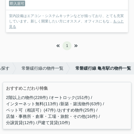
即入居可
室内設備はエアコン・システムキッチンなどが揃っており、とても充実
しています。新しく開業したい方にオススメ、オフィスにもな...
もっと
見る
1
ら探す
常磐緩行線の物件一覧
常磐緩行線 亀有駅の物件一覧
おすすめこだわり特集
2階以上の物件(228件)
オートロック(151件)
インターネット無料(113件)
新築・築浅物件(63件)
ペット可（相談可）(47件)
おすすめ物件(25件)
店舗・事務所・倉庫・工場・旅館・その他(16件)
分譲賃貸(12件)
戸建て賃貸(10件)