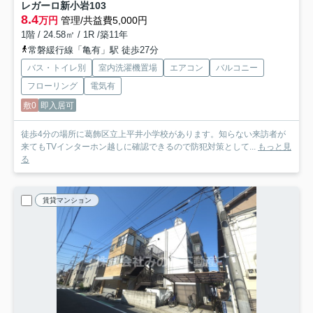
レガーロ新小岩
103
8.4
万円
管理/共益費5,000円
1階 / 24.58㎡ / 1R /築11年
常磐緩行線「亀有」駅 徒歩27分
バス・トイレ別
室内洗濯機置場
エアコン
バルコニー
フローリング
電気有
敷0
即入居可
徒歩4分の場所に葛飾区立上平井小学校があります。知らない来訪者が
来てもTVインターホン越しに確認できるので防犯対策として...
もっと見
る
賃貸マンション