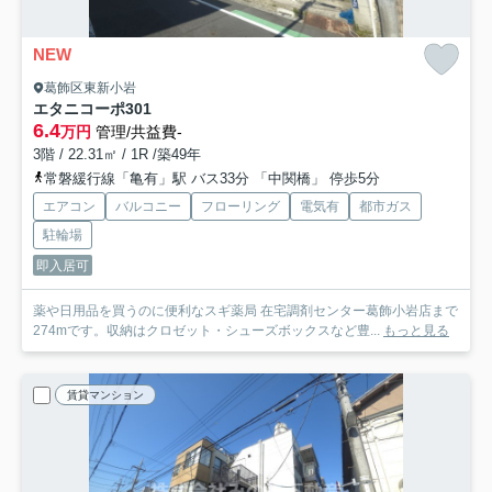
NEW
葛飾区東新小岩
エタニコーポ
301
6.4
万円
管理/共益費-
3階 / 22.31㎡ / 1R /築49年
常磐緩行線「亀有」駅 バス33分 「中関橋」 停歩5分
エアコン
バルコニー
フローリング
電気有
都市ガス
駐輪場
即入居可
薬や日用品を買うのに便利なスギ薬局 在宅調剤センター葛飾小岩店まで
274mです。収納はクロゼット・シューズボックスなど豊...
もっと見る
賃貸マンション