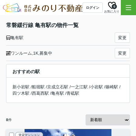
0
ログイン
お気に入り
常磐緩行線 亀有駅の物件一覧
亀有駅
変更
ワンルーム,1K,募集中
変更
おすすめの駅
新小岩駅
/
船堀駅
/
京成立石駅
/
一之江駅
/
小岩駅
/
篠崎駅
/
四ツ木駅
/
西葛西駅
/
亀有駅
/
青砥駅
8
件
賃貸マンション