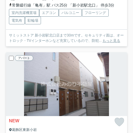
常磐緩行線「亀有」駅 バス25分 「新小岩駅北口」 停歩3分
室内洗濯機置場
エアコン
バルコニー
フローリング
電気有
駐輪場
サミットストア 新小岩駅北口店まで30mです。セキュリティ面は、オー
トロック・TVインターホンなど充実しているので、防犯...
もっと見る
アパート
NEW
葛飾区東新小岩