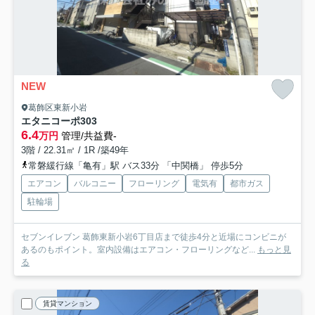
NEW
葛飾区東新小岩
エタニコーポ
303
6.4
万円
管理/共益費-
3階 / 22.31㎡ / 1R /築49年
常磐緩行線「亀有」駅 バス33分 「中関橋」 停歩5分
エアコン
バルコニー
フローリング
電気有
都市ガス
駐輪場
セブンイレブン 葛飾東新小岩6丁目店まで徒歩4分と近場にコンビニが
あるのもポイント。室内設備はエアコン・フローリングなど...
もっと見
る
賃貸マンション