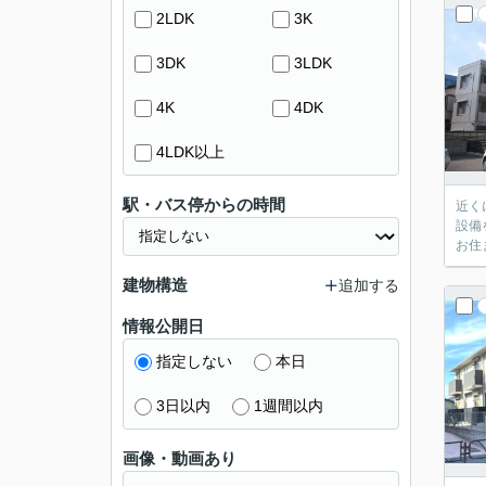
2LDK
3K
3DK
3LDK
4K
4DK
4LDK以上
駅・バス停からの時間
近く
設備
お住
建物構造
追加する
情報公開日
指定しない
本日
3日以内
1週間以内
画像・動画あり