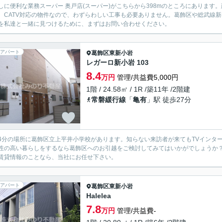
しに便利な業務スーパー 奥戸店(スーパー)がこちらから398mのところにありま
。CATV対応の物件なので、わずらわしい工事も必要ありません。葛飾区や総武線
を私達と一緒に見つけるために、まずはお問い合わせください。
アパート
葛飾区
東新小岩
レガーロ新小岩 103
8.4
万円
管理/共益費5,000円
1階 / 24.58㎡ / 1R /築11年 /2階建
常磐緩行線
「
亀有
」駅 徒歩27分
4分の場所に葛飾区立上平井小学校があります。知らない来訪者が来てもTVインタ
性の高い暮らしをするなら葛飾区へのお引越をご検討してみてはいかがでしょうか
賃貸情報のことなら、当社にお任せ下さい。
アパート
葛飾区
東新小岩
Halelea
7.8
万円
管理/共益費-