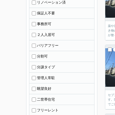
リノベーション済
保証人不要
事務所可
薬や
き物
２人入居可
が整
バリアフリー
分割可
分譲タイプ
管理人常駐
眺望良好
セブ
二世帯住宅
す。
でご
フリーレント