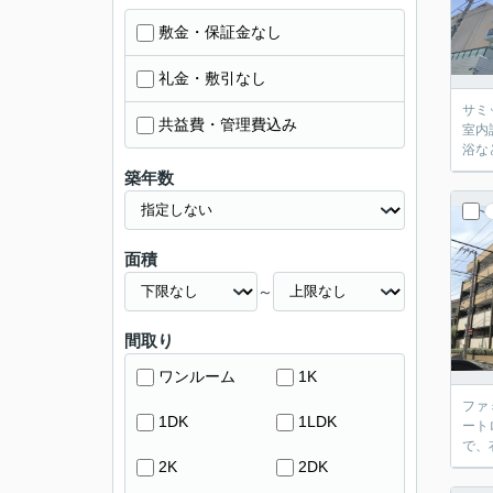
敷金・保証金なし
礼金・敷引なし
サミ
共益費・管理費込み
室内
浴な
築年数
面積
～
間取り
ワンルーム
1K
ファ
1DK
1LDK
ート
で、
2K
2DK