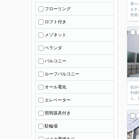
暮ら
フローリング
ます
部屋
ロフト付き
メゾネット
ベランダ
バルコニー
ルーフバルコニー
オール電化
徒歩
利便
ん。
エレベーター
照明器具付き
駐輪場