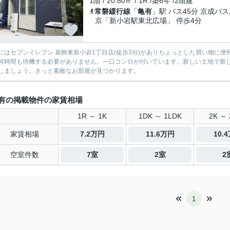
1階 / 20.80㎡ / 1R /築6年 /2階建
常磐緩行線
「
亀有
」駅 バス45分 京成バ
京「新小岩駅東北広場」 停歩4分
にはセブンイレブン 葛飾東新小岩1丁目店(徒歩3分)がありちょっとした買い物に
何時間も待機する必要がありません。一口コンロが付いています。新しい土地で新
しましょう。きっと素敵なお部屋が見つかります。
有の掲載物件の家賃相場
1R ～ 1K
1DK ～ 1LDK
2K ～ 
家賃相場
7.2万円
11.6万円
10.
空室件数
7室
2室
2
1