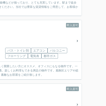
乾燥機などが揃っており、とても充実しています。駅まで徒歩
せください。当社では豊富な賃貸情報をご用意して、お客様か
即入居可
バス・トイレ別
エアコン
バルコニー
フローリング
電気有
都市ガス
しく開業したい方にオススメ、オフィスにもなる物件です。一
適。楽しくお料理もできる満足の物件です。葛飾区エリアや総
、素敵なお部屋をご紹介致します。
即入居可