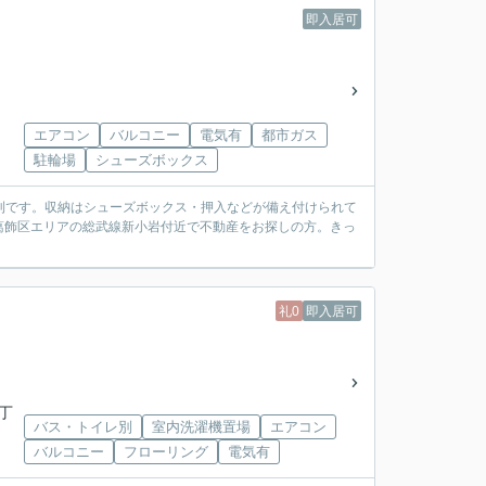
即入居可
エアコン
バルコニー
電気有
都市ガス
駐輪場
シューズボックス
便利です。収納はシューズボックス・押入などが備え付けられて
葛飾区エリアの総武線新小岩付近で不動産をお探しの方。きっ
礼0
即入居可
四丁
バス・トイレ別
室内洗濯機置場
エアコン
バルコニー
フローリング
電気有