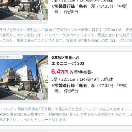
3階 / 22.31㎡ / 1R /築49年 /3階建
常磐緩行線
「
亀有
」駅 バス33分 「中関
橋」 停歩5分
日用品を買うのに便利なスギ薬局 在宅調剤センター葛飾小岩店まで274mです。
の整理がしやすく便利です。バルコニー付きのマンションで、用途に合わせて利用
っており、快適に暮らすことができます。賃貸住宅情報をお探しの際には、ぜひ当
賃貸マンション
葛飾区
東新小岩
エタニコーポ 303
6.4
万円
管理/共益費-
3階 / 22.31㎡ / 1R /築49年 /3階建
常磐緩行線
「
亀有
」駅 バス33分 「中関
橋」 停歩5分
ンイレブン 葛飾東新小岩6丁目店まで徒歩4分と近場にコンビニがあるのもポイン
閑静な住宅地にある物件です。利便性の高い暮らしをするなら葛飾区でいかがでし
連絡下さい。しっかりとサポート致します。