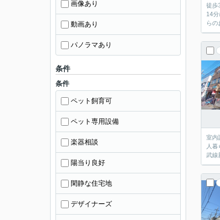
画像あり
徒歩
14
らの
動画あり
パノラマあり
条件
条件
ペット飼育可
ペット専用設備
室内
楽器相談
人暮
武線
陽当り良好
閑静な住宅地
デザイナーズ