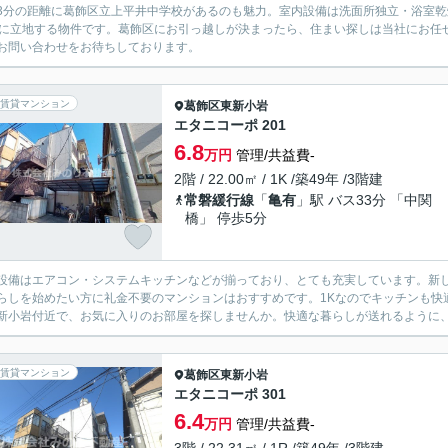
3分の距離に葛飾区立上平井中学校があるのも魅力。室内設備は洗面所独立・浴室
分に立地する物件です。葛飾区にお引っ越しが決まったら、住まい探しは当社にお任
お問い合わせをお待ちしております。
賃貸マンション
葛飾区
東新小岩
エタニコーポ 201
6.8
万円
管理/共益費-
2階 / 22.00㎡ / 1K /築49年 /3階建
常磐緩行線
「
亀有
」駅 バス33分 「中関
橋」 停歩5分
設備はエアコン・システムキッチンなどが揃っており、とても充実しています。新
らしを始めたい方に礼金不要のマンションはおすすめです。1Kなのでキッチンも快
新小岩付近で、お気に入りのお部屋を探しませんか。快適な暮らしが送れるように
賃貸マンション
葛飾区
東新小岩
エタニコーポ 301
6.4
万円
管理/共益費-