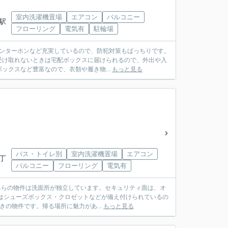
室内洗濯機置場
エアコン
バルコニー
岩駅
フローリング
電気有
駐輪場
インターホンなど充実しているので、防犯対策もばっちりです。
受け取れないときは宅配ボックスに届けられるので、外出や入
クスなど豊富なので、衣類や履き物...
もっと見る
バス・トイレ別
室内洗濯機置場
エアコン
四丁
バルコニー
フローリング
電気有
ちらの物件は洗面所が独立しています。セキュリティ面は、オ
はシューズボックス・クロゼットなどが備え付けられているの
きの物件です。帰る場所に魅力があ...
もっと見る