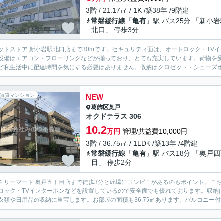
3階 / 21.17㎡ / 1K /築38年 /9階建
常磐緩行線
「
亀有
」駅 バス25分 「新小
北口」 停歩3分
ットストア 新小岩駅北口店まで30mです。セキュリティ面は、オートロック・TV
設備はエアコン・フローリングなどが揃っており、とても充実しています。荷物を
ど私生活中に配達時間を気にする必要はありません。収納はクロゼット・シューズボッ
賃貸マンション
NEW
葛飾区
奥戸
オクドテラス 306
10.2
万円
管理/共益費10,000円
3階 / 36.75㎡ / 1LDK /築13年 /4階建
常磐緩行線
「
亀有
」駅 バス18分 「奥戸
目」 停歩2分
ミリーマート 奥戸五丁目店まで徒歩3分と近場にコンビニがあるのもポイント。こ
ロック・TVインターホンなどを設置しているので安全面でも優れております。収納
衣類や日用品の収納に重宝します。お部屋の面積も36.75㎡あります。バルコニー付