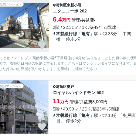
賃貸マンション
葛飾区
東新小岩
エタニコーポ 202
6.4
万円
管理/共益費-
2階 / 22.31㎡ / 1K /築49年 /3階建
常磐緩行線
「
亀有
」駅 バス33分 「中関
橋」 停歩5分
にはセブンイレブン 葛飾東新小岩6丁目店(徒歩4分)がありちょっとした買い物に
ので、衣類や日用品の収納に重宝します。こちらはマンションタイプになります。
なた好みのお部屋が見つかります。お気軽にご連絡ください。
賃貸マンション
葛飾区
奥戸
ロイヤルハイツドモン 502
11
万円
管理/共益費8,000円
5階 / 40.50㎡ / 2DK /築23年 /5階建
常磐緩行線
「
亀有
」駅 バス18分 「奥戸
目」 停歩2分