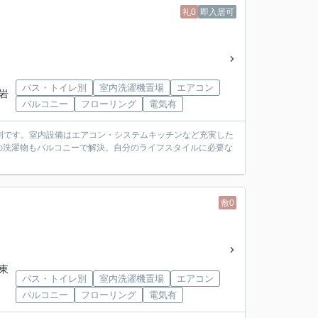
礼0
即入居可
バス・トイレ別
室内洗濯機置場
エアコン
小岩
バルコニー
フローリング
電気有
便利です。室内設備はエアコン・システムキッチンなど充実した
の洗濯物もバルコニーで解決。自分のライフスタイルに必要な
敷0
ス東
バス・トイレ別
室内洗濯機置場
エアコン
バルコニー
フローリング
電気有