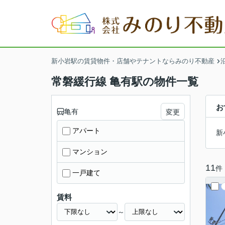
新小岩駅の賃貸物件・店舗やテナントならみのり不動産
常磐緩行線 亀有駅の物件一覧
お
亀有
変更
アパート
新
マンション
11
件
一戸建て
賃料
～