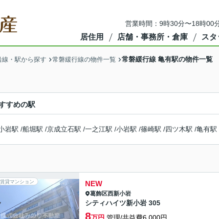
営業時間：9時30分〜18時00
居住用
店舗・事務所・倉庫
スタ
常磐緩行線 亀有駅の物件一覧
沿線・駅から探す
常磐緩行線の物件一覧
すすめの駅
小岩駅
/
船堀駅
/
京成立石駅
/
一之江駅
/
小岩駅
/
篠崎駅
/
四ツ木駅
/
亀有駅
賃貸マンション
NEW
葛飾区
西新小岩
シティハイツ新小岩 305
8
万円
管理/共益費6,000円