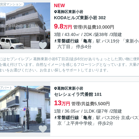
賃貸マンション
NEW
葛飾区
東新小岩
KODAヒルズ東新小岩 302
9.8
万円
管理/共益費10,000円
3階 / 43.40㎡ / 2DK /築38年 /3階建
常磐緩行線
「
亀有
」駅 バス19分 「東新
六丁目」 停歩4分
にはセブンイレブン 葛飾東新小岩6丁目店(徒歩6分)がありちょっとした買い物に
を備え付けています。自然なイメージを感じるフローリングとなっています。大量
まいをお選びください。お住まい探しをサポートしてまいります。
アパート
葛飾区
東新小岩
セレシェイラ弐番館 101
13
万円
管理/共益費5,500円
1階 / 36.05㎡ / 1LDK /築7年 /2階建
常磐緩行線
「
亀有
」駅 バス20分 京成バ
京「上平井中学校」 停歩2分