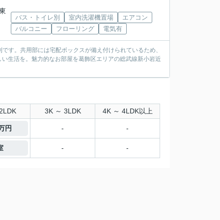
ス東
バス・トイレ別
室内洗濯機置場
エアコン
バルコニー
フローリング
電気有
便利です。共用部には宅配ボックスが備え付けられているため、
しい生活を。魅力的なお部屋を葛飾区エリアの総武線新小岩近
2LDK
3K ～ 3LDK
4K ～ 4LDK以上
4万円
-
-
室
-
-