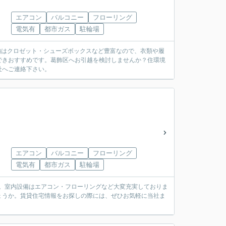
エアコン
バルコニー
フローリング
電気有
都市ガス
駐輪場
収納はクロゼット・シューズボックスなど豊富なので、衣類や履
できおすすめです。葛飾区へお引越を検討しませんか？住環境
社へご連絡下さい。
エアコン
バルコニー
フローリング
電気有
都市ガス
駐輪場
ト。室内設備はエアコン・フローリングなど大変充実しておりま
ょうか。賃貸住宅情報をお探しの際には、ぜひお気軽に当社ま