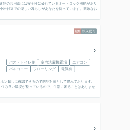
す。建物の共用部には安全性に優れているオートロック機能があり
新小岩付近での楽しい暮らしがあなたを待っています。素敵なお
敷0
即入居可
バス・トイレ別
室内洗濯機置場
エアコン
バルコニー
フローリング
電気有
ーホン越しに確認できるので防犯対策として優れております。
？住み良い環境が整っているので、生活に困ることはありませ