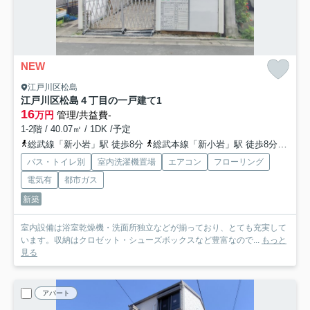
NEW
江戸川区松島
江戸川区松島４丁目の一戸建て
1
16
万円
管理/共益費-
1-2階 / 40.07㎡ / 1DK /予定
総武線「新小岩」駅 徒歩8分
総武本線「新小岩」駅 徒歩8分
都営
バス・トイレ別
室内洗濯機置場
エアコン
フローリング
電気有
都市ガス
新築
室内設備は浴室乾燥機・洗面所独立などが揃っており、とても充実して
います。収納はクロゼット・シューズボックスなど豊富なので...
もっと
見る
アパート