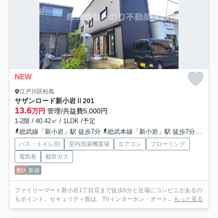
NEW
江戸川区松島
サザンロード新小岩Ⅱ
201
13.6
万円
管理/共益費5,000円
1-2階 / 40.42㎡ / 1LDK /予定
総武線「新小岩」駅 徒歩7分
総武本線「新小岩」駅 徒歩7分
都営
バス・トイレ別
室内洗濯機置場
エアコン
フローリング
電気有
都市ガス
敷0
新築
ファミリーマート新小岩1丁目店まで徒歩5分と近場にコンビニがあるの
もポイント。セキュリティ面は、TVインターホン・オート...
もっと見る