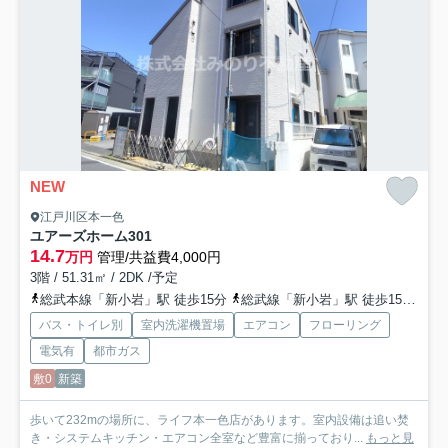
NEW
江戸川区本一色
ユアーズホーム
301
14.7
万円
管理/共益費4,000円
3階 / 51.31㎡ / 2DK /予定
総武本線「新小岩」駅 徒歩15分
総武線「新小岩」駅 徒歩15分
都
バス・トイレ別
室内洗濯機置場
エアコン
フローリング
電気有
都市ガス
敷0
新築
歩いて232mの場所に、ライフ本一色店があります。室内設備は追い焚
き・システムキッチン・エアコン全室など豊富に揃っており...
もっと見