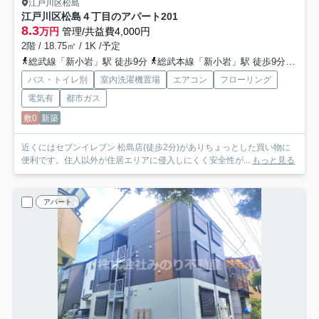
江戸川区松島
江戸川区松島４丁目のアパート
201
8.3
万円
管理/共益費4,000円
2階 / 18.75㎡ / 1K /予定
総武線「新小岩」駅 徒歩9分
総武本線「新小岩」駅 徒歩9分
都営
バス・トイレ別
室内洗濯機置場
エアコン
フローリング
電気有
都市ガス
敷0
新築
近くにはセブンイレブン 松島店(徒歩2分)がありちょっとした買い物に
便利です。住人以外が住居エリアに侵入しにくく安全性が...
もっと見る
アパート