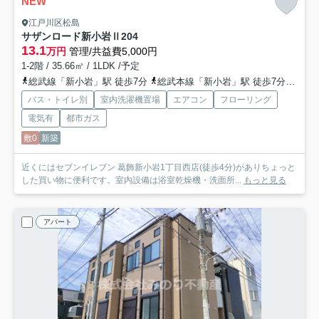
NEW
江戸川区松島
サザンロード新小岩Ⅱ
204
13.1
万円
管理/共益費5,000円
1-2階 / 35.66㎡ / 1LDK /予定
総武線「新小岩」駅 徒歩7分
総武本線「新小岩」駅 徒歩7分
都営
バス・トイレ別
室内洗濯機置場
エアコン
フローリング
電気有
都市ガス
敷0
新築
近くにはセブンイレブン 葛飾新小岩1丁目西店(徒歩4分)がありちょっと
した買い物に便利です。室内設備は浴室乾燥機・洗面所...
もっと見る
アパート