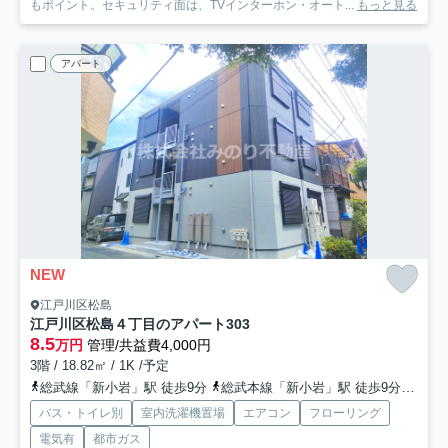
もポイント。セキュリティ面は、TVインターホン・オート...
もっと見る
アパート
NEW
江戸川区松島
江戸川区松島４丁目のアパート
303
8.5
万円
管理/共益費4,000円
3階 / 18.82㎡ / 1K /予定
総武線「新小岩」駅 徒歩9分
総武本線「新小岩」駅 徒歩9分
都営
バス・トイレ別
室内洗濯機置場
エアコン
フローリング
電気有
都市ガス