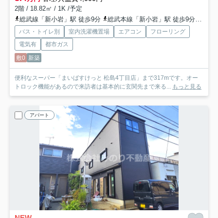
2階 / 18.82㎡ / 1K /予定
総武線「新小岩」駅 徒歩9分
総武本線「新小岩」駅 徒歩9分
都営
バス・トイレ別
室内洗濯機置場
エアコン
フローリング
電気有
都市ガス
敷0
新築
便利なスーパー「まいばすけっと 松島4丁目店」まで317mです。オー
トロック機能があるので来訪者は基本的に玄関先まで来る...
もっと見る
アパート
NEW