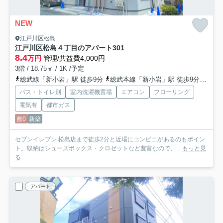
NEW
江戸川区松島
江戸川区松島４丁目のアパート
301
8.4
万円
管理/共益費4,000円
3階 / 18.75㎡ / 1K /予定
総武線「新小岩」駅 徒歩9分
総武本線「新小岩」駅 徒歩9分
都営
バス・トイレ別
室内洗濯機置場
エアコン
フローリング
電気有
都市ガス
敷0
新築
セブンイレブン 松島店まで徒歩2分と近場にコンビニがあるのもポイン
ト。収納はシューズボックス・クロゼットなど豊富なので、...
もっと見
る
アパート