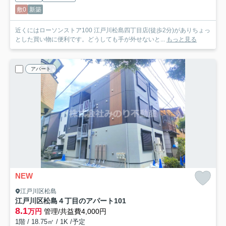
敷0
新築
近くにはローソンストア100 江戸川松島四丁目店(徒歩2分)がありちょっ
とした買い物に便利です。どうしても手が外せないと...
もっと見る
アパート
NEW
江戸川区松島
江戸川区松島４丁目のアパート
101
8.1
万円
管理/共益費4,000円
1階 / 18.75㎡ / 1K /予定