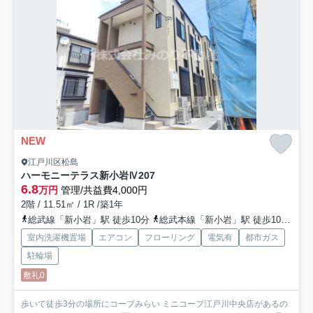
NEW
江戸川区松島
ハーモニーテラス新小岩Ⅳ
207
6.8
万円
管理/共益費4,000円
2階 / 11.51㎡ / 1R /築1年
総武線「新小岩」駅 徒歩10分
総武本線「新小岩」駅 徒歩10分
都
室内洗濯機置場
エアコン
フローリング
電気有
都市ガス
駐輪場
敷礼0
歩いて徒歩3分の場所にコープみらい ミニコープ江戸川中央店があるの