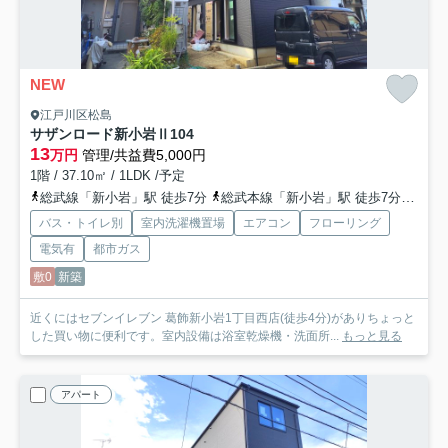
NEW
江戸川区松島
サザンロード新小岩Ⅱ
104
13
万円
管理/共益費5,000円
1階 / 37.10㎡ / 1LDK /予定
総武線「新小岩」駅 徒歩7分
総武本線「新小岩」駅 徒歩7分
都営
バス・トイレ別
室内洗濯機置場
エアコン
フローリング
電気有
都市ガス
敷0
新築
近くにはセブンイレブン 葛飾新小岩1丁目西店(徒歩4分)がありちょっと
した買い物に便利です。室内設備は浴室乾燥機・洗面所...
もっと見る
アパート