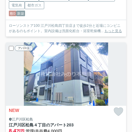
電気有
都市ガス
敷0
新築
ローソンストア100 江戸川松島四丁目店まで徒歩2分と近場にコンビニ
があるのもポイント。室内設備は洗面化粧台・浴室乾燥機...
もっと見る
アパート
NEW
江戸川区松島
江戸川区松島４丁目のアパート
203
8.4
万円
管理/共益費4,000円