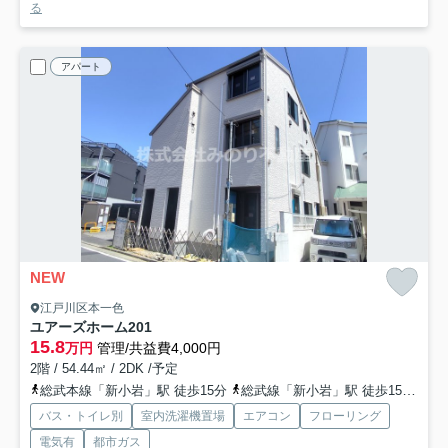
る
アパート
NEW
江戸川区本一色
ユアーズホーム
201
15.8
万円
管理/共益費4,000円
2階 / 54.44㎡ / 2DK /予定
総武本線「新小岩」駅 徒歩15分
総武線「新小岩」駅 徒歩15分
都
バス・トイレ別
室内洗濯機置場
エアコン
フローリング
電気有
都市ガス