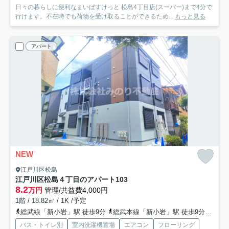
日々の暮らしに便利なまいばすけっと 松島4丁目店(スーパー)まで4分で
行けます。不在時でも荷物を受け取ることができるため...
もっと見る
アパート
NEW
江戸川区松島
江戸川区松島４丁目のアパート
103
8.2
万円
管理/共益費4,000円
1階 / 18.82㎡ / 1K /予定
総武線「新小岩」駅 徒歩9分
総武本線「新小岩」駅 徒歩9分
都営
バス・トイレ別
室内洗濯機置場
エアコン
フローリング