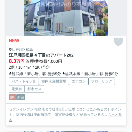
NEW
江戸川区松島
江戸川区松島４丁目のアパート
202
8.3
万円
管理/共益費4,000円
2階 / 18.44㎡ / 1K /予定
総武線「新小岩」駅 徒歩9分
総武本線「新小岩」駅 徒歩9分
都営
バス・トイレ別
室内洗濯機置場
エアコン
フローリング
電気有
都市ガス
敷0
新築
セブンイレブン 松島店まで徒歩2分と近場にコンビニがあるのもポイン
ト。室内設備は洗面所独立・浴室乾燥機などが揃っているの...
もっと見
る