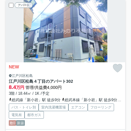
アパート
NEW
江戸川区松島
江戸川区松島４丁目のアパート
302
8.4
万円
管理/共益費4,000円
3階 / 18.44㎡ / 1K /予定
総武線「新小岩」駅 徒歩9分
総武本線「新小岩」駅 徒歩9分
都営
バス・トイレ別
室内洗濯機置場
エアコン
フローリング
電気有
都市ガス
敷0
新築