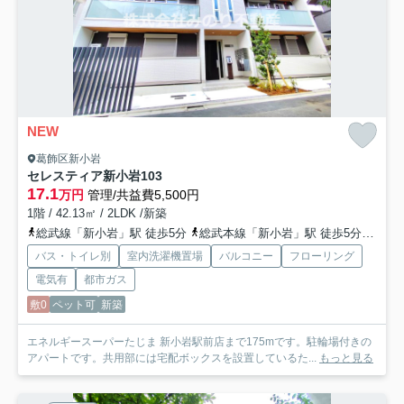
NEW
葛飾区新小岩
セレスティア新小岩
103
17.1
万円
管理/共益費5,500円
1階 / 42.13㎡ / 2LDK /新築
総武線「新小岩」駅 徒歩5分
総武本線「新小岩」駅 徒歩5分
都営
バス・トイレ別
室内洗濯機置場
バルコニー
フローリング
電気有
都市ガス
敷0
ペット可
新築
エネルギースーパーたじま 新小岩駅前店まで175mです。駐輪場付きの
アパートです。共用部には宅配ボックスを設置しているた...
もっと見る