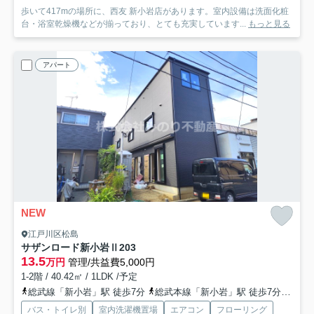
歩いて417mの場所に、西友 新小岩店があります。室内設備は洗面化粧
台・浴室乾燥機などが揃っており、とても充実しています...
もっと見る
アパート
NEW
江戸川区松島
サザンロード新小岩Ⅱ
203
13.5
万円
管理/共益費5,000円
1-2階 / 40.42㎡ / 1LDK /予定
総武線「新小岩」駅 徒歩7分
総武本線「新小岩」駅 徒歩7分
都営
バス・トイレ別
室内洗濯機置場
エアコン
フローリング