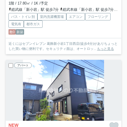
1階 / 17.80㎡ / 1K /予定
総武線「新小岩」駅 徒歩7分
総武本線「新小岩」駅 徒歩7分
都営
バス・トイレ別
室内洗濯機置場
エアコン
フローリング
電気有
都市ガス
敷0
新築
近くにはセブンイレブン 葛飾新小岩1丁目西店(徒歩4分)がありちょっと
した買い物に便利です。セキュリティ面は、オートロッ...
もっと見る
アパート
NEW