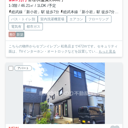
1-3階 / 46.21㎡ / 1LDK /予定
総武線「新小岩」駅 徒歩7分
総武本線「新小岩」駅 徒歩7分
都営
バス・トイレ別
室内洗濯機置場
エアコン
フローリング
電気有
都市ガス
敷0
新築
こちらの物件からセブンイレブン 松島店まで472mです。セキュリティ
面は、TVインターホン・オートロックなどを設置してい...
もっと見る
アパート