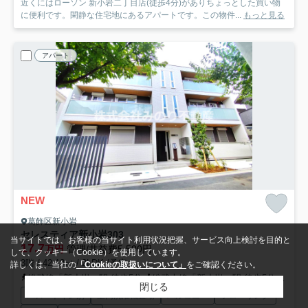
近くにはローソン 新小岩二丁目店(徒歩4分)がありちょっとした買い物
に便利です。閑静な住宅地にあるアパートです。この物件...
もっと見る
アパート
NEW
葛飾区新小岩
セレスティア新小岩
303
当サイトでは、お客様の当サイト利用状況把握、サービス向上検討を目的と
17.7
万円
管理/共益費5,500円
して、クッキー（Cookie）を使用しています。
3階 / 42.13㎡ / 2LDK /予定
詳しくは、当社の
「Cookieの取扱いについて」
をご確認ください。
総武線「新小岩」駅 徒歩5分
総武本線「新小岩」駅 徒歩5分
都営
閉じる
バス・トイレ別
室内洗濯機置場
バルコニー
フローリング