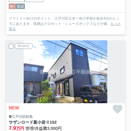
敷0
新築
ファミリー向けのポイント、江戸川区立本一色小学校が徒歩4分のとこ
ろにあります。収納はクロゼット・シューズボックスなどが備...
もっと
見る
アパート
NEW
江戸川区松島
サザンロード新小岩Ⅱ
102
7.9
万円
管理/共益費3,000円