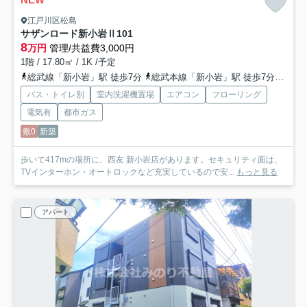
江戸川区松島
サザンロード新小岩Ⅱ
101
8
万円
管理/共益費3,000円
1階 / 17.80㎡ / 1K /予定
総武線「新小岩」駅 徒歩7分
総武本線「新小岩」駅 徒歩7分
都営
バス・トイレ別
室内洗濯機置場
エアコン
フローリング
電気有
都市ガス
敷0
新築
歩いて417mの場所に、西友 新小岩店があります。セキュリティ面は、
TVインターホン・オートロックなど充実しているので安...
もっと見る
アパート