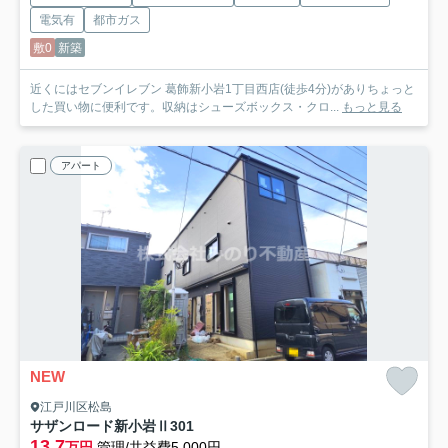
電気有
都市ガス
敷0
新築
近くにはセブンイレブン 葛飾新小岩1丁目西店(徒歩4分)がありちょっと
した買い物に便利です。収納はシューズボックス・クロ...
もっと見る
アパート
NEW
江戸川区松島
サザンロード新小岩Ⅱ
301
13.7
万円
管理/共益費5,000円