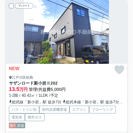
アパート
NEW
江戸川区松島
サザンロード新小岩Ⅱ
202
13.5
万円
管理/共益費5,000円
1-2階 / 40.42㎡ / 1LDK /予定
総武線「新小岩」駅 徒歩7分
総武本線「新小岩」駅 徒歩7分
都営
バス・トイレ別
室内洗濯機置場
エアコン
フローリング
電気有
都市ガス
敷0
新築