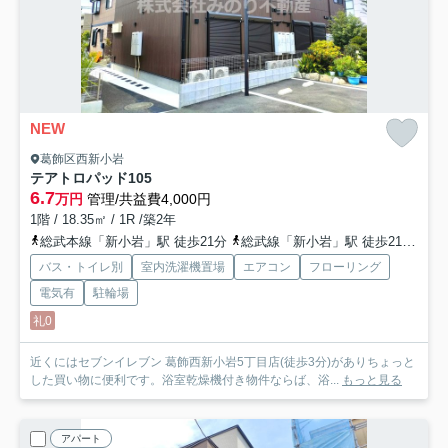
NEW
葛飾区西新小岩
テアトロパッド
105
6.7
万円
管理/共益費4,000円
1階 / 18.35㎡ / 1R /築2年
総武本線「新小岩」駅 徒歩21分
総武線「新小岩」駅 徒歩21分
京
バス・トイレ別
室内洗濯機置場
エアコン
フローリング
電気有
駐輪場
礼0
近くにはセブンイレブン 葛飾西新小岩5丁目店(徒歩3分)がありちょっと
した買い物に便利です。浴室乾燥機付き物件ならば、浴...
もっと見る
アパート