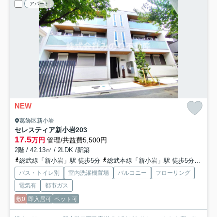
アパート
NEW
葛飾区新小岩
セレスティア新小岩
203
17.5
万円
管理/共益費5,500円
2階 / 42.13㎡ / 2LDK /新築
総武線「新小岩」駅 徒歩5分
総武本線「新小岩」駅 徒歩5分
都営
バス・トイレ別
室内洗濯機置場
バルコニー
フローリング
電気有
都市ガス
敷0
即入居可
ペット可