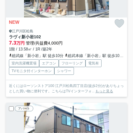
NEW
江戸川区松島
ラヴィ新小岩
102
7.3
万円
管理/共益費4,000円
1階 / 13.58㎡ / 1R /築2年
総武線「新小岩」駅 徒歩10分
総武本線「新小岩」駅 徒歩10分
都
室内洗濯機置場
エアコン
フローリング
電気有
TVモニタ付インターホン
シャワー
近くにはローソンストア100 江戸川松島四丁目店(徒歩2分)がありちょっ
とした買い物に便利です。こちらはTVインターフォ...
もっと見る
アパート