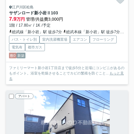
江戸川区松島
サザンロード新小岩Ⅱ
103
7.9
万円
管理/共益費3,000円
1階 / 17.80㎡ / 1K /予定
総武線「新小岩」駅 徒歩7分
総武本線「新小岩」駅 徒歩7分
都営
バス・トイレ別
室内洗濯機置場
エアコン
フローリング
電気有
都市ガス
敷0
新築
ファミリーマート新小岩1丁目店まで徒歩5分と近場にコンビニがあるの
もポイント。浴室を乾燥させることでカビの繁殖を防ぐこと...
もっと見
る
アパート