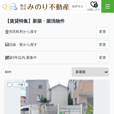
0
ログイン
お気に入り
【賃貸特集】新築・築浅物件
市区町村から探す
変更
沿線・駅から探す
変更
築3年以内,募集中
変更
63
件
一戸建て