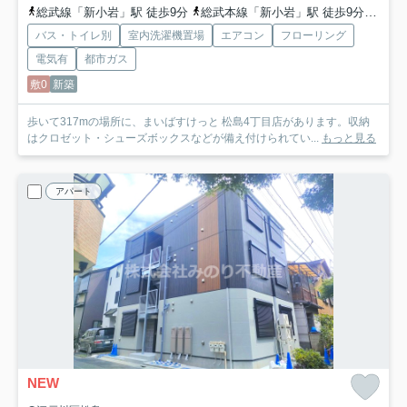
総武線「新小岩」駅 徒歩9分
総武本線「新小岩」駅 徒歩9分
都営
バス・トイレ別
室内洗濯機置場
エアコン
フローリング
電気有
都市ガス
敷0
新築
歩いて317mの場所に、まいばすけっと 松島4丁目店があります。収納
はクロゼット・シューズボックスなどが備え付けられてい...
もっと見る
アパート
NEW