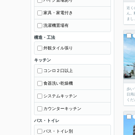
バイク置場あり
近く
家具・家電付き
ん。
まし
洗濯機置場有
構造・工法
外観タイル張り
キッチン
コンロ２口以上
食器洗い乾燥機
歩い
日用
システムキッチン
くだ
カウンターキッチン
バス・トイレ
バス・トイレ別