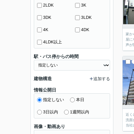
2LDK
3K
3DK
3LDK
4K
4DK
家か
屋に
4LDK以上
声が
駅・バス停からの時間
建物構造
追加する
情報公開日
指定しない
本日
3日以内
1週間以内
近く
洗面
当社
画像・動画あり