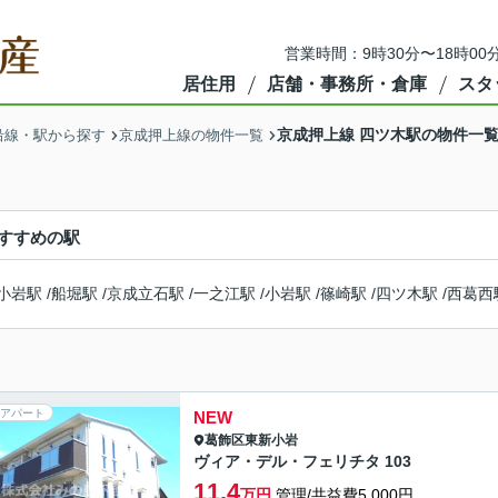
営業時間：9時30分〜18時00
居住用
店舗・事務所・倉庫
スタ
京成押上線 四ツ木駅の物件一
沿線・駅から探す
京成押上線の物件一覧
すすめの駅
小岩駅
/
船堀駅
/
京成立石駅
/
一之江駅
/
小岩駅
/
篠崎駅
/
四ツ木駅
/
西葛西
アパート
NEW
葛飾区
東新小岩
ヴィア・デル・フェリチタ 103
11.4
万円
管理/共益費5,000円