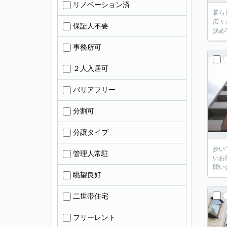
リノベーション済
暮ら
広々
保証人不要
決め
事務所可
２人入居可
バリアフリー
分割可
分譲タイプ
歩い
管理人常駐
いお
問い
眺望良好
二世帯住宅
フリーレント