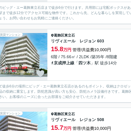
のビッグ・エー葛飾東立石店まで徒歩6分で行けます。共用部には宅配ボックスが
駅まで徒歩12分でアクセス可能な物件です。これから先、どんな暮らしを実現して
ょう。お問い合わせもお気軽にご連絡ください。
賃貸マンション
葛飾区
東立石
リヴィエール レジョン 603
15.8
万円
管理/共益費10,000円
6階 / 75.66㎡ / 2LDK /築35年 /8階建
京成押上線
「
四ツ木
」駅 徒歩14分
て徒歩6分の場所にビッグ・エー葛飾東立石店があるのもポイント。収納はクロゼ
品の収納に重宝します。防犯意識が高い方も安心、防犯カメラ設備付きです。葛飾
さい。お客様のニーズに合ったお部屋をご紹介させていただきます。
賃貸マンション
葛飾区
東立石
リヴィエール レジョン 508
15.7
万円
管理/共益費10,000円