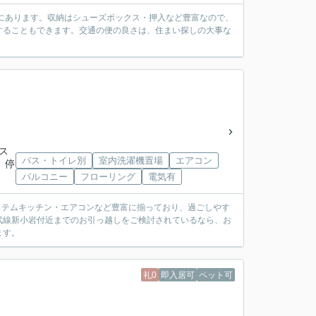
ろにあります。収納はシューズボックス・押入など豊富なので、
することもできます。交通の便の良さは、住まい探しの大事な
バス
バス・トイレ別
室内洗濯機置場
エアコン
 停
バルコニー
フローリング
電気有
ステムキッチン・エアコンなど豊富に揃っており、過ごしやす
武線新小岩付近までのお引っ越しをご検討されているなら、お
ます。
礼0
即入居可
ペット可