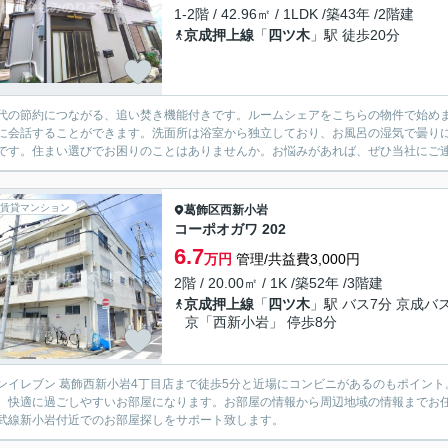
1-2階 / 42.96㎡ / 1LDK /築43年 /2階建
京成押上線
「
四ツ木
」駅 徒歩20分
代の節約につながる、追い焚き機能付きです。ルームシェアをこちらの物件で始め
に会話することができます。洗面所は浴室から独立しており、お風呂の湿気で曇り
です。住まい選びでお困りのことはありませんか。お悩みがあれば、ぜひ当社にご連
賃貸マンション
葛飾区
西新小岩
コーポオガワ 202
6.7
万円
管理/共益費3,000円
2階 / 20.00㎡ / 1K /築52年 /3階建
京成押上線
「
四ツ木
」駅 バス7分 京成バ
京「西新小岩」 停歩8分
ンイレブン 葛飾西新小岩4丁目店まで徒歩5分と近場にコンビニがあるのもポイン
、快適に過ごしやすいお部屋になります。お部屋の情報から周辺地域の情報までお
武線新小岩付近でのお部屋探しをサポート致します。