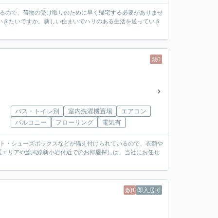
あるので、荷物の受け取りのために早く帰宅する必要がありませ
いきたいですか。新しい住まいでハリのある生活を送っていき
敷0
バス・トイレ別
室内洗濯機置場
エアコン
バルコニー
フローリング
電気有
ット・シューズボックスなどが備え付けられているので、衣類や
区エリアや総武線新小岩付近でのお部屋探しは、当社にお任せ
敷0
即入居可