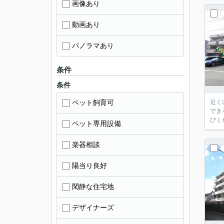
画像あり
動画あり
パノラマあり
条件
条件
ペット飼育可
近く
でき
びく
ペット専用設備
楽器相談
陽当り良好
閑静な住宅地
デザイナーズ