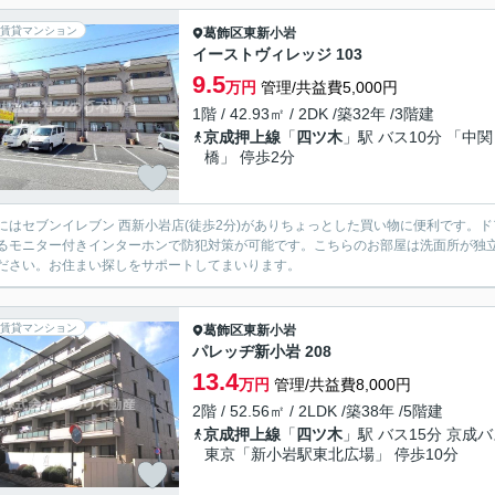
賃貸マンション
葛飾区
東新小岩
イーストヴィレッジ 103
9.5
万円
管理/共益費5,000円
1階 / 42.93㎡ / 2DK /築32年 /3階建
京成押上線
「
四ツ木
」駅 バス10分 「中関
橋」 停歩2分
にはセブンイレブン 西新小岩店(徒歩2分)がありちょっとした買い物に便利です。
るモニター付きインターホンで防犯対策が可能です。こちらのお部屋は洗面所が独
ださい。お住まい探しをサポートしてまいります。
賃貸マンション
葛飾区
東新小岩
パレッヂ新小岩 208
13.4
万円
管理/共益費8,000円
2階 / 52.56㎡ / 2LDK /築38年 /5階建
京成押上線
「
四ツ木
」駅 バス15分 京成
東京「新小岩駅東北広場」 停歩10分