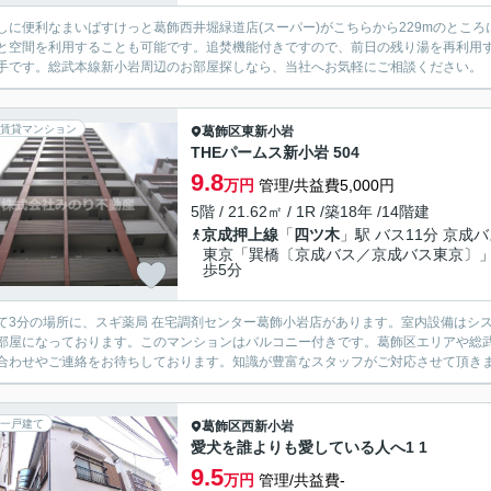
しに便利なまいばすけっと葛飾西井堀緑道店(スーパー)がこちらから229mのとこ
と空間を利用することも可能です。追焚機能付きですので、前日の残り湯を再利用
手です。総武本線新小岩周辺のお部屋探しなら、当社へお気軽にご相談ください。
賃貸マンション
葛飾区
東新小岩
THEパームス新小岩 504
9.8
万円
管理/共益費5,000円
5階 / 21.62㎡ / 1R /築18年 /14階建
京成押上線
「
四ツ木
」駅 バス11分 京成
東京「巽橋〔京成バス／京成バス東京〕」
歩5分
て3分の場所に、スギ薬局 在宅調剤センター葛飾小岩店があります。室内設備はシ
部屋になっております。このマンションはバルコニー付きです。葛飾区エリアや総
合わせやご連絡をお待ちしております。知識が豊富なスタッフがご対応させて頂き
一戸建て
葛飾区
西新小岩
愛犬を誰よりも愛している人へ1 1
9.5
万円
管理/共益費-