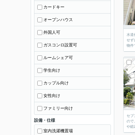
カードキー
オープンハウス
外国人可
水道
せず
ガスコンロ設置可
物件
ルームシェア可
学生向け
カップル向け
女性向け
ファミリー向け
セブ
設備・仕様
ので
や総
室内洗濯機置場