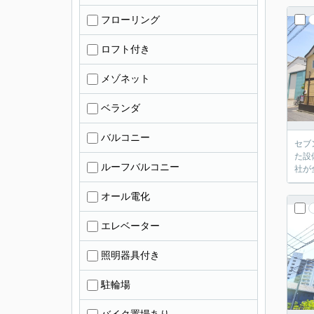
フローリング
ロフト付き
メゾネット
ベランダ
バルコニー
セブ
た設
ルーフバルコニー
社が
オール電化
エレベーター
照明器具付き
駐輪場