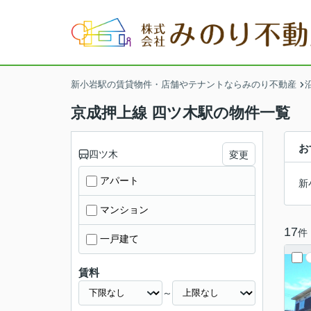
新小岩駅の賃貸物件・店舗やテナントならみのり不動産
京成押上線 四ツ木駅の物件一覧
お
四ツ木
変更
アパート
新
マンション
17
件
一戸建て
賃料
～