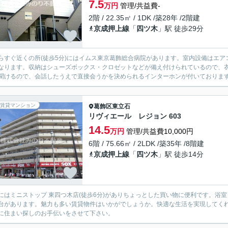
7.5
万円
管理/共益費-
2階 / 22.35㎡ / 1DK /築28年 /2階建
京成押上線
「
四ツ木
」駅 徒歩29分
らすぐ近くの所(徒歩5分)にはイムス東京葛飾総合病院があります。室内設備はエ
なります。収納はシューズボックス・クロゼットなどが備え付けられているので、
聞けるので、会話したうえで直接会うかを決められるインターホンが付いております。
賃貸マンション
葛飾区
東立石
リヴィエール レジョン 603
14.5
万円
管理/共益費10,000円
6階 / 75.66㎡ / 2LDK /築35年 /8階建
京成押上線
「
四ツ木
」駅 徒歩14分
にはミニストップ 東四つ木店(徒歩6分)がありちょっとした買い物に便利です。浴
台があります。魅力も多い賃貸物件はいかがでしょうか。快適な生活を実現してく
に住まい探しのお手伝いをさせて下さい。