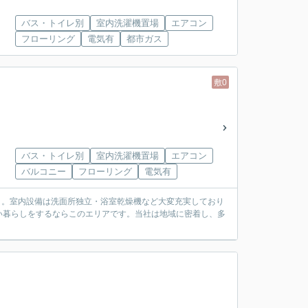
バス・トイレ別
室内洗濯機置場
エアコン
フローリング
電気有
都市ガス
敷0
バス・トイレ別
室内洗濯機置場
エアコン
バルコニー
フローリング
電気有
ト。室内設備は洗面所独立・浴室乾燥機など大変充実しており
い暮らしをするならこのエリアです。当社は地域に密着し、多