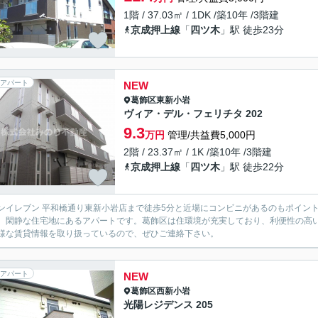
1階 / 37.03㎡ / 1DK /築10年 /3階建
京成押上線
「
四ツ木
」駅 徒歩23分
アパート
NEW
葛飾区
東新小岩
ヴィア・デル・フェリチタ 202
9.3
万円
管理/共益費5,000円
2階 / 23.37㎡ / 1K /築10年 /3階建
京成押上線
「
四ツ木
」駅 徒歩22分
ンイレブン 平和橋通り東新小岩店まで徒歩5分と近場にコンビニがあるのもポイン
。閑静な住宅地にあるアパートです。葛飾区は住環境が充実しており、利便性の高
様な賃貸情報を取り扱っているので、ぜひご連絡下さい。
アパート
NEW
葛飾区
西新小岩
光陽レジデンス 205