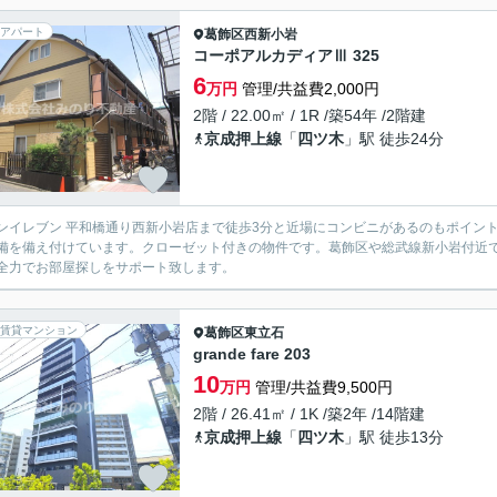
アパート
葛飾区
西新小岩
コーポアルカディアⅢ 325
6
万円
管理/共益費2,000円
2階 / 22.00㎡ / 1R /築54年 /2階建
京成押上線
「
四ツ木
」駅 徒歩24分
ンイレブン 平和橋通り西新小岩店まで徒歩3分と近場にコンビニがあるのもポイント
備を備え付けています。クローゼット付きの物件です。葛飾区や総武線新小岩付近
全力でお部屋探しをサポート致します。
賃貸マンション
葛飾区
東立石
grande fare 203
10
万円
管理/共益費9,500円
2階 / 26.41㎡ / 1K /築2年 /14階建
京成押上線
「
四ツ木
」駅 徒歩13分