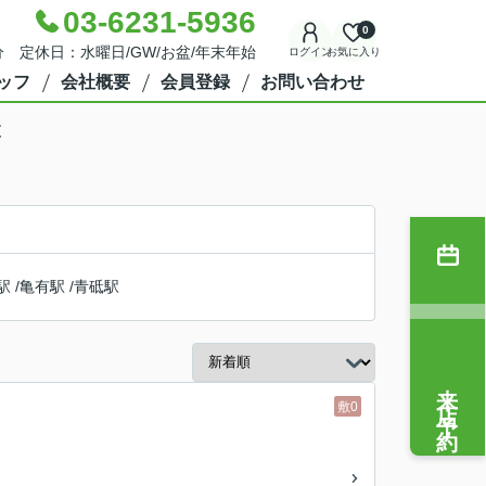
03-6231-5936
0
分 定休日：水曜日/GW/お盆/年末年始
ログイン
お気に入り
ッフ
会社概要
会員登録
お問い合わせ
覧
駅
/
亀有駅
/
青砥駅
来店予約
敷0