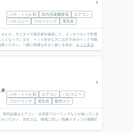
バス・トイレ別
室内洗濯機置場
エアコン
バルコニー
フローリング
電気有
ませんか。モニターで来訪者を確認して、インターホンで対面
にくくなっています。ペット好きな方におすすめのペット可能
絡ください。一緒に快適な住まい探しを始め...
もっと見る
ス東
バス・トイレ別
エアコン
バルコニー
フローリング
電気有
都市ガス
ト。室内設備はエアコン・全居室フローリングなどが揃っている
任せください。当社では、地域に詳しい熟練スタッフが葛飾区