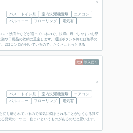
バス・トイレ別
室内洗濯機置場
エアコン
バルコニー
フローリング
電気有
アコン・洗面台などが揃っているので、快適に過ごしやすいお部
衣類や日用品の収納に重宝します。通話ボタンを押せば相手の
2口コンロが付いているので、たくさ...
もっと見る
敷0
即入居可
バス・トイレ別
室内洗濯機置場
エアコン
バルコニー
フローリング
電気有
室と切り離されているので湿気に悩まされることがなくなる独立
れる要素の一つに、住まいというものがあるのだと思います。