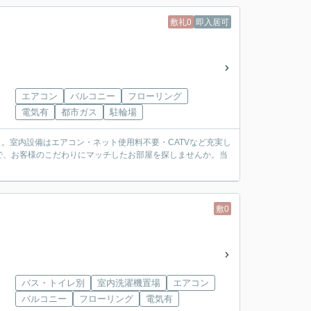
敷礼0
即入居可
エアコン
バルコニー
フローリング
電気有
都市ガス
駐輪場
。室内設備はエアコン・ネット使用料不要・CATVなど充実し
で、お客様のこだわりにマッチしたお部屋を探しませんか。当
敷0
バス・トイレ別
室内洗濯機置場
エアコン
バルコニー
フローリング
電気有