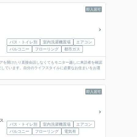
即入居可
バス・トイレ別
室内洗濯機置場
エアコン
バルコニー
フローリング
都市ガス
ドアを開けたり直接会話しなくてもモニター越しに来訪者を確認
立しています。自分のライフスタイルに必要なお住まいをお選
即入居可
バス
バス・トイレ別
室内洗濯機置場
エアコン
バルコニー
フローリング
電気有