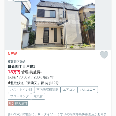
NEW
葛飾区鎌倉
鎌倉四丁目戸建
1
18
万円
管理/共益費-
1-3階 / 70.30㎡ / 2LDK /築27年
北総鉄道「新柴又」駅 徒歩12分
バス・トイレ別
室内洗濯機置場
エアコン
バルコニー
フローリング
電気有
敷0
即入居可
歩いて4分の場所に、ザ・ダイソー くすりの福太郎葛飾鎌倉店がありま