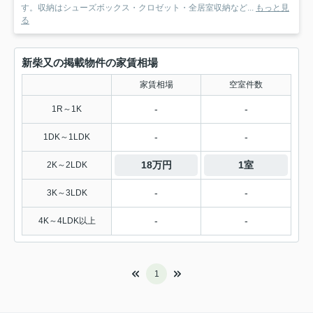
す。収納はシューズボックス・クロゼット・全居室収納など...
もっと見
る
新柴又の掲載物件の家賃相場
家賃相場
空室件数
-
-
1R～1K
-
-
1DK～1LDK
18万円
1室
2K～2LDK
-
-
3K～3LDK
-
-
4K～4LDK以上
1