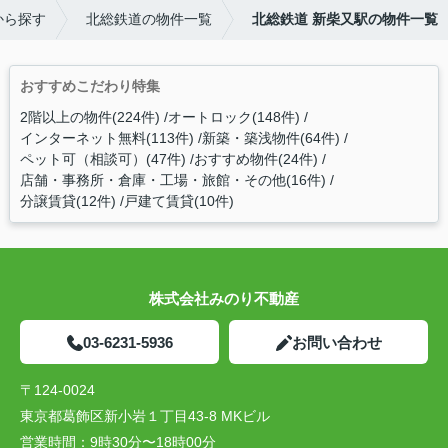
から探す
北総鉄道の物件一覧
北総鉄道 新柴又駅の物件一覧
おすすめこだわり特集
2階以上の物件(224件)
オートロック(148件)
インターネット無料(113件)
新築・築浅物件(64件)
ペット可（相談可）(47件)
おすすめ物件(24件)
店舗・事務所・倉庫・工場・旅館・その他(16件)
分譲賃貸(12件)
戸建て賃貸(10件)
株式会社みのり不動産
03-6231-5936
お問い合わせ
〒124-0024
東京都葛飾区新小岩１丁目43-8 MKビル
営業時間：
9時30分〜18時00分