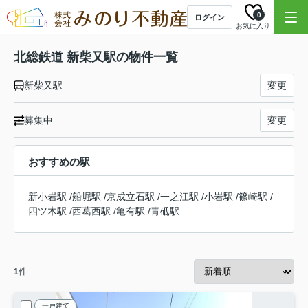
0
ログイン
お気に入り
北総鉄道 新柴又駅の物件一覧
新柴又駅
変更
募集中
変更
おすすめの駅
新小岩駅
/
船堀駅
/
京成立石駅
/
一之江駅
/
小岩駅
/
篠崎駅
/
四ツ木駅
/
西葛西駅
/
亀有駅
/
青砥駅
1
件
一戸建て