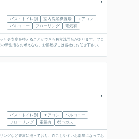
バス・トイレ別
室内洗濯機置場
エアコン
バルコニー
フローリング
電気有
サッと身支度を整えることができる独立洗面台があります。フロ
での新生活をお考えなら、お部屋探しは当社にお任せ下さい。
バス・トイレ別
エアコン
バルコニー
フローリング
電気有
都市ガス
ーリングなど豊富に揃っており、過ごしやすいお部屋になってお