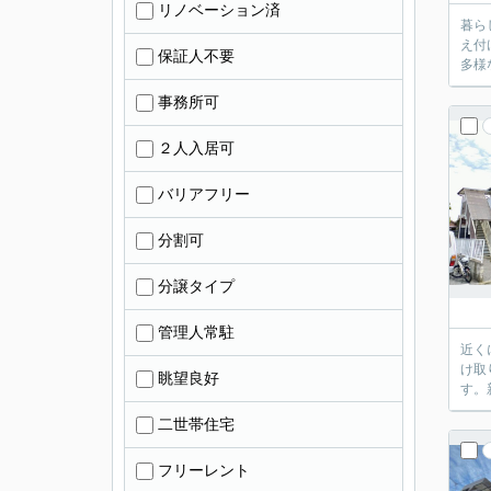
リノベーション済
暮ら
え付
保証人不要
多様
事務所可
２人入居可
バリアフリー
分割可
分譲タイプ
管理人常駐
近く
け取
眺望良好
す。
二世帯住宅
フリーレント