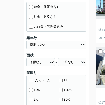
敷金・保証金なし
礼金・敷引なし
共益費・管理費込み
近く
ーリ
築年数
当社
面積
～
間取り
ワンルーム
1K
1DK
1LDK
2K
2DK
徒歩