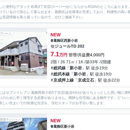
しに便利なアタック 松島3丁目店(スーパー)がこちらから453mのところにありま
けているので安心して暮らせます。葛飾区は住環境が充実しており、利便性の高い
な賃貸情報を取り扱っているので、ぜひご連絡下さい。
アパート
NEW
葛飾区
西新小岩
セジュールTD 202
7.1
万円
管理/共益費4,000円
2階 / 26.71㎡ / 1K /築33年 /2階建
総武線
「
新小岩
」駅 徒歩19分
総武本線
「
新小岩
」駅 徒歩19分
京成押上線
「
京成立石
」駅 徒歩22分
にはセブンイレブン 葛飾西新小岩5丁目店(徒歩4分)がありちょっとした買い物に
りのために早く帰宅する必要がありません。閑静な住宅地にある物件です。どうい
新しい住まいでの快適な生活を、当社スタッフがお手伝い致します。
賃貸マンション
NEW
葛飾区
新小岩