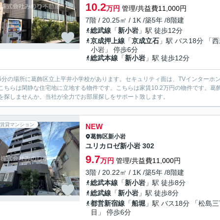
10.2
万円
管理/共益費11,000円
7階 / 20.25㎡ / 1K /築5年 /8階建
総武線
「
新小岩
」駅 徒歩12分
京成押上線
「
京成立石
」駅 バス18分 「
小岩」 停歩6分
総武本線
「
新小岩
」駅 徒歩12分
6分の場所に葛飾区立上平井小学校があります。セキュリティ面は、TVインターホ
こちらは閑静な住宅地に立地する物件です。こちらは家賃10.2万円の物件です。
を探しませんか。当社が全力でお部屋探しをサポート致します。
賃貸マンション
NEW
葛飾区
新小岩
ユリカロゼ新小岩 302
9.7
万円
管理/共益費11,000円
3階 / 20.22㎡ / 1K /築5年 /8階建
総武本線
「
新小岩
」駅 徒歩8分
総武線
「
新小岩
」駅 徒歩8分
都営新宿線
「
船堀
」駅 バス18分 「松島
目」 停歩6分