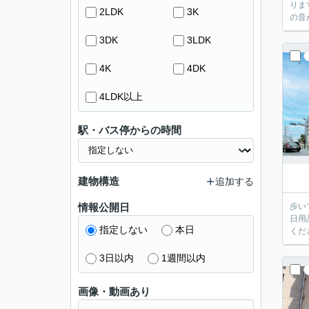
りま
2LDK
3K
の音
3DK
3LDK
4K
4DK
4LDK以上
駅・バス停からの時間
建物構造
追加する
情報公開日
歩い
日用
指定しない
本日
くだ
3日以内
1週間以内
画像・動画あり