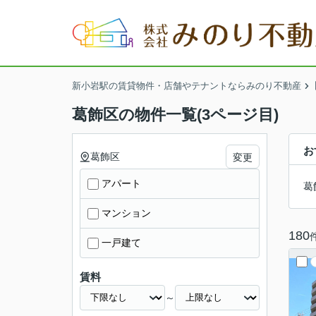
新小岩駅の賃貸物件・店舗やテナントならみのり不動産
葛飾区の物件一覧(3ページ目)
お
葛飾区
変更
アパート
葛
マンション
180
一戸建て
賃料
～