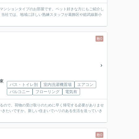
。マンションタイプのお部屋です。ペット好きな方にもご紹介し
。当社では、地域に詳しい熟練スタッフが葛飾区や総武線新小
敷0
ス東
バス・トイレ別
室内洗濯機置場
エアコン
バルコニー
フローリング
電気有
あるので、荷物の受け取りのために早く帰宅する必要がありませ
いきたいですか。新しい住まいでハリのある生活を送っていき
敷0