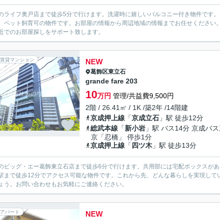
のライフ奥戸店まで徒歩5分で行けます。洗濯時に嬉しいバルコニー付き物件です
、ペット飼育可の物件です。お部屋の情報から周辺地域の情報までお任せください
近でのお部屋探しをサポート致します。
賃貸マンション
NEW
葛飾区
東立石
grande fare 203
10
万円
管理/共益費9,500円
2階 / 26.41㎡ / 1K /築2年 /14階建
京成押上線
「
京成立石
」駅 徒歩12分
総武本線
「
新小岩
」駅 バス14分 京成バ
京「忍橋」 停歩1分
京成押上線
「
四ツ木
」駅 徒歩13分
のビッグ・エー葛飾東立石店まで徒歩6分で行けます。共用部には宅配ボックスが
駅まで徒歩12分でアクセス可能な物件です。これから先、どんな暮らしを実現して
ょう。お問い合わせもお気軽にご連絡ください。
アパート
NEW