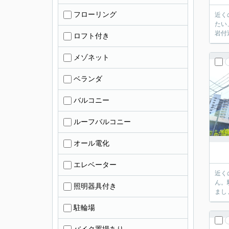
フローリング
近く
たい
岩付
ロフト付き
メゾネット
ベランダ
バルコニー
ルーフバルコニー
オール電化
エレベーター
近く
ん。
照明器具付き
まし
駐輪場