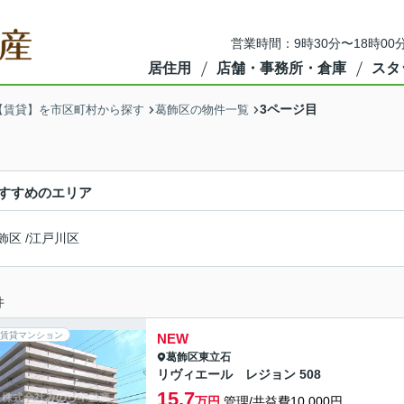
営業時間：9時30分〜18時00
居住用
店舗・事務所・倉庫
スタ
3ページ目
【賃貸】を市区町村から探す
葛飾区の物件一覧
すすめのエリア
飾区
/
江戸川区
件
賃貸マンション
NEW
葛飾区
東立石
リヴィエール レジョン 508
15.7
万円
管理/共益費10,000円