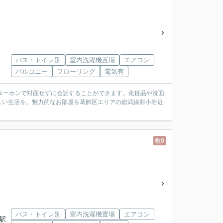
バス・トイレ別
室内洗濯機置場
エアコン
バルコニー
フローリング
電気有
ターホンで対面せずに会話することができます。化粧品や洗面
しい生活を。魅力的なお部屋を葛飾区エリアの総武線新小岩近
敷0
バス・トイレ別
室内洗濯機置場
エアコン
岩駅