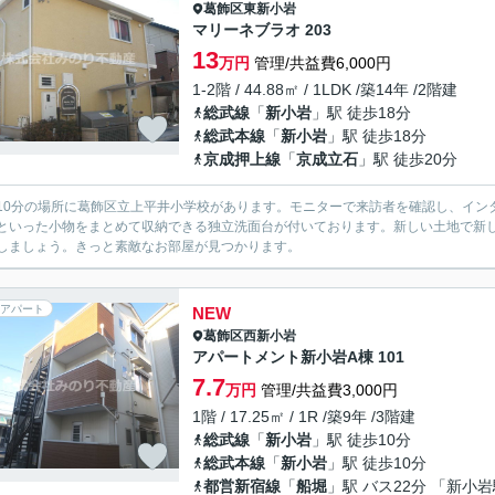
葛飾区
東新小岩
マリーネブラオ 203
13
万円
管理/共益費6,000円
1-2階 / 44.88㎡ / 1LDK /築14年 /2階建
総武線
「
新小岩
」駅 徒歩18分
総武本線
「
新小岩
」駅 徒歩18分
京成押上線
「
京成立石
」駅 徒歩20分
10分の場所に葛飾区立上平井小学校があります。モニターで来訪者を確認し、イン
といった小物をまとめて収納できる独立洗面台が付いております。新しい土地で新
しましょう。きっと素敵なお部屋が見つかります。
アパート
NEW
葛飾区
西新小岩
アパートメント新小岩A棟 101
7.7
万円
管理/共益費3,000円
1階 / 17.25㎡ / 1R /築9年 /3階建
総武線
「
新小岩
」駅 徒歩10分
総武本線
「
新小岩
」駅 徒歩10分
都営新宿線
「
船堀
」駅 バス22分 「新小