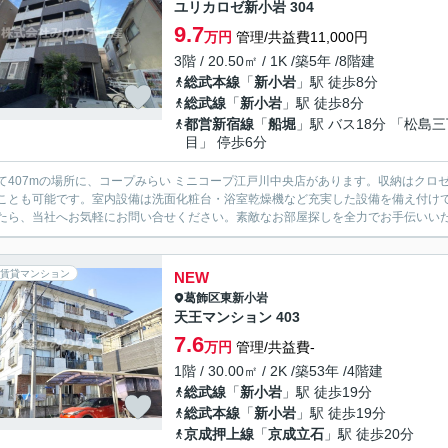
ユリカロゼ新小岩 304
9.7
万円
管理/共益費11,000円
3階 / 20.50㎡ / 1K /築5年 /8階建
総武本線
「
新小岩
」駅 徒歩8分
総武線
「
新小岩
」駅 徒歩8分
都営新宿線
「
船堀
」駅 バス18分 「松島
目」 停歩6分
て407mの場所に、コープみらい ミニコープ江戸川中央店があります。収納はク
ことも可能です。室内設備は洗面化粧台・浴室乾燥機など充実した設備を備え付け
たら、当社へお気軽にお問い合せください。素敵なお部屋探しを全力でお手伝いい
賃貸マンション
NEW
葛飾区
東新小岩
天王マンション 403
7.6
万円
管理/共益費-
1階 / 30.00㎡ / 2K /築53年 /4階建
総武線
「
新小岩
」駅 徒歩19分
総武本線
「
新小岩
」駅 徒歩19分
京成押上線
「
京成立石
」駅 徒歩20分