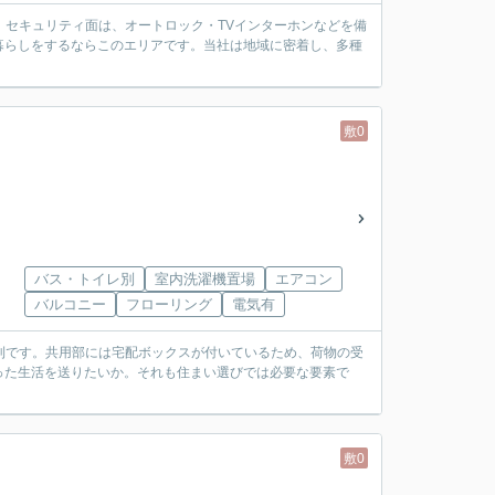
す。セキュリティ面は、オートロック・TVインターホンなどを備
暮らしをするならこのエリアです。当社は地域に密着し、多種
敷0
バス・トイレ別
室内洗濯機置場
エアコン
バルコニー
フローリング
電気有
便利です。共用部には宅配ボックスが付いているため、荷物の受
った生活を送りたいか。それも住まい選びでは必要な要素で
敷0