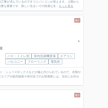
線工事が済んでいるのですぐにパソコンが使えます。上階から
要な要素です。新しい住まいでの快適な生...
もっと見る
敷0
東京
バス・トイレ別
室内洗濯機置場
エアコン
バルコニー
フローリング
電気有
ット・シューズボックスなどが備え付けられているので、衣類や
区エリアや総武線新小岩付近でのお部屋探しは、当社にお任せ
敷0