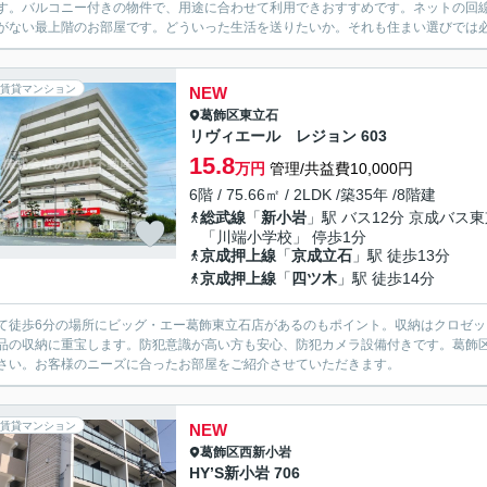
す。バルコニー付きの物件で、用途に合わせて利用できおすすめです。ネットの回
がない最上階のお部屋です。どういった生活を送りたいか。それも住まい選びでは必
賃貸マンション
NEW
葛飾区
東立石
リヴィエール レジョン 603
15.8
万円
管理/共益費10,000円
6階 / 75.66㎡ / 2LDK /築35年 /8階建
総武線
「
新小岩
」駅 バス12分 京成バス
「川端小学校」 停歩1分
京成押上線
「
京成立石
」駅 徒歩13分
京成押上線
「
四ツ木
」駅 徒歩14分
て徒歩6分の場所にビッグ・エー葛飾東立石店があるのもポイント。収納はクロゼ
品の収納に重宝します。防犯意識が高い方も安心、防犯カメラ設備付きです。葛飾
さい。お客様のニーズに合ったお部屋をご紹介させていただきます。
賃貸マンション
NEW
葛飾区
西新小岩
HY’S新小岩 706