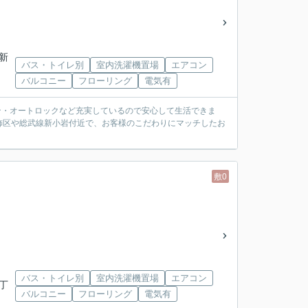
西新
バス・トイレ別
室内洗濯機置場
エアコン
バルコニー
フローリング
電気有
ン・オートロックなど充実しているので安心して生活できま
葛飾区や総武線新小岩付近で、お客様のこだわりにマッチしたお
敷0
バス・トイレ別
室内洗濯機置場
エアコン
三丁
バルコニー
フローリング
電気有