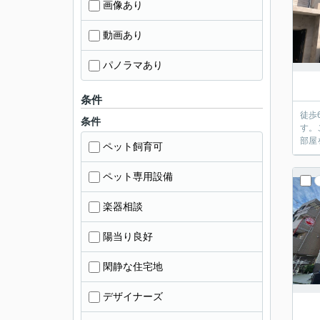
画像あり
動画あり
パノラマあり
条件
徒歩
条件
す。
部屋
ペット飼育可
ペット専用設備
楽器相談
陽当り良好
閑静な住宅地
デザイナーズ