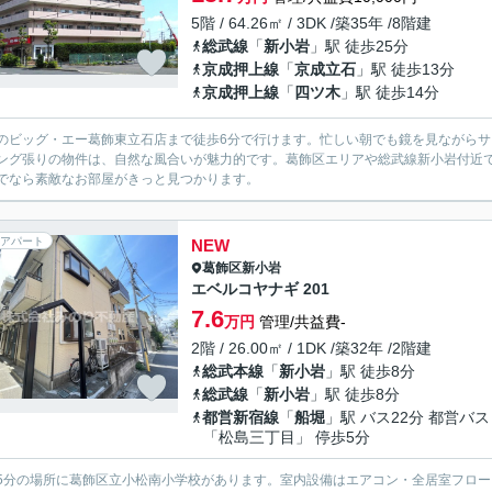
5階 / 64.26㎡ / 3DK /築35年 /8階建
総武線
「
新小岩
」駅 徒歩25分
京成押上線
「
京成立石
」駅 徒歩13分
京成押上線
「
四ツ木
」駅 徒歩14分
のビッグ・エー葛飾東立石店まで徒歩6分で行けます。忙しい朝でも鏡を見ながら
ング張りの物件は、自然な風合いが魅力的です。葛飾区エリアや総武線新小岩付近
でなら素敵なお部屋がきっと見つかります。
アパート
NEW
葛飾区
新小岩
エベルコヤナギ 201
7.6
万円
管理/共益費-
2階 / 26.00㎡ / 1DK /築32年 /2階建
総武本線
「
新小岩
」駅 徒歩8分
総武線
「
新小岩
」駅 徒歩8分
都営新宿線
「
船堀
」駅 バス22分 都営バス
「松島三丁目」 停歩5分
5分の場所に葛飾区立小松南小学校があります。室内設備はエアコン・全居室フロ