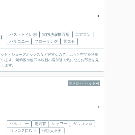
バス・トイレ別
室内洗濯機置場
エアコン
三丁
バルコニー
フローリング
電気有
ロゼット・シューズボックスなど豊富なので、広々と空間を利用
ています。葛飾区や総武本線新小岩付近で気になるお部屋を見
たします。
即入居可
ペット可
バルコニー
電気有
シャワー
ガスコンロ
コンロ２口以上
保証人不要