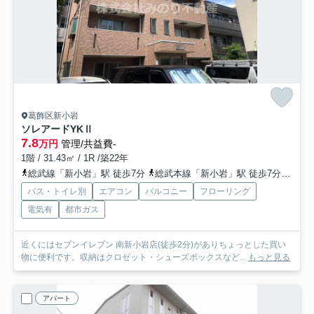
葛飾区新小岩
ソレアードYKⅡ
7.8
万円
管理/共益費-
1階 / 31.43㎡ / 1R /築22年
総武線「新小岩」駅 徒歩7分
総武本線「新小岩」駅 徒歩7分
都営
バス・トイレ別
エアコン
バルコニー
フローリング
電気有
都市ガス
近くにはセブンイレブン 南新小岩店(徒歩2分)がありちょっとした買い
物に便利です。収納はクロゼット・シューズボックスなど...
もっと見る
アパート