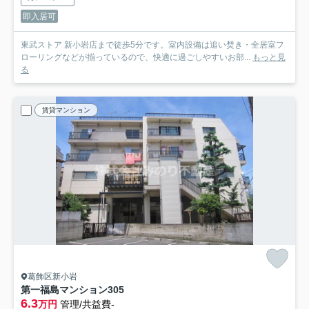
即入居可
東武ストア 新小岩店まで徒歩5分です。室内設備は追い焚き・全居室フ
ローリングなどが揃っているので、快適に過ごしやすいお部...
もっと見
る
賃貸マンション
葛飾区新小岩
第一福島マンション
305
6.3
万円
管理/共益費-