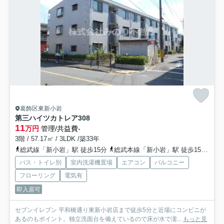
葛飾区東新小岩
第三ハイツカトレア
308
11
万円
管理/共益費-
3階 / 57.17㎡ / 3LDK /築33年
総武線「新小岩」駅 徒歩15分
総武本線「新小岩」駅 徒歩15分
京
バス・トイレ別
室内洗濯機置場
エアコン
バルコニー
フローリング
電気有
即入居可
セブンイレブン 平和橋通り東新小岩店まで徒歩5分と近場にコンビニが
あるのもポイント。独立洗面台を備えているので床が水で濡...
もっと見