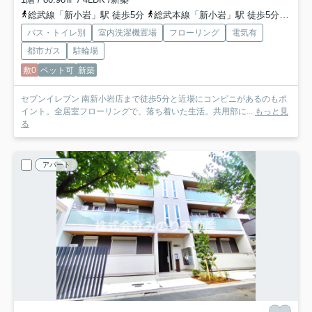
総武線「新小岩」駅 徒歩5分
総武本線「新小岩」駅 徒歩5分
都営
バス・トイレ別
室内洗濯機置場
フローリング
電気有
都市ガス
駐輪場
敷0
ペット可
新築
セブンイレブン 南新小岩店まで徒歩5分と近場にコンビニがあるのもポ
イント。全居室フローリングで、落ち着いた生活。共用部に...
もっと見
る
アパート