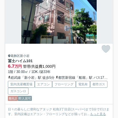
葛飾区新小岩
冨士ハイム
101
6.7
万円
管理/共益費1,000円
1階 / 30.00㎡ / 1DK /築33年
総武線「新小岩」駅 徒歩5分
都営新宿線「船堀」駅 バス17分 「新小岩一丁目」 停歩2分
室内洗濯機置場
エアコン
フローリング
電気有
都市ガス
ガスコンロ
敷礼0
即入居可
日々の暮らしに便利なアタック 松島3丁目店(スーパー)まで3分で行けま
す。室内設備はエアコン・フローリングなどが揃ってお...
もっと見る