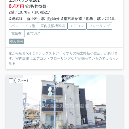
エスペランセ
201
6.4
万円
管理/共益費-
2階 / 18.70㎡ / 1K /築21年
総武線「新小岩」駅 徒歩5分
都営新宿線「船堀」駅 バス16分 「新小岩一丁目」 停歩4分
バス・トイレ別
室内洗濯機置場
エアコン
フローリング
電気有
都市ガス
即入居可
家から徒歩5分にドラッグストア「くすりの福太郎新小岩店」がありま
す。室内設備はエアコン・フローリングなどが揃っているので...
もっと
見る
アパート