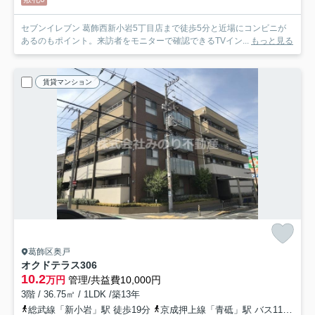
セブンイレブン 葛飾西新小岩5丁目店まで徒歩5分と近場にコンビニが
あるのもポイント。来訪者をモニターで確認できるTVイン...
もっと見る
賃貸マンション
葛飾区奥戸
オクドテラス
306
10.2
万円
管理/共益費10,000円
3階 / 36.75㎡ / 1LDK /築13年
総武線「新小岩」駅 徒歩19分
京成押上線「青砥」駅 バス11分 「奥戸四丁目」 停歩2分