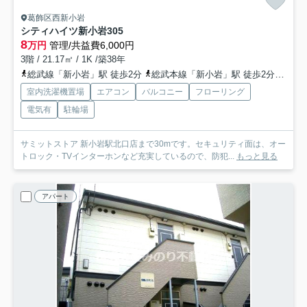
葛飾区西新小岩
シティハイツ新小岩
305
8
万円
管理/共益費6,000円
3階 / 21.17㎡ / 1K /築38年
総武線「新小岩」駅 徒歩2分
総武本線「新小岩」駅 徒歩2分
常磐
室内洗濯機置場
エアコン
バルコニー
フローリング
電気有
駐輪場
サミットストア 新小岩駅北口店まで30mです。セキュリティ面は、オー
トロック・TVインターホンなど充実しているので、防犯...
もっと見る
アパート