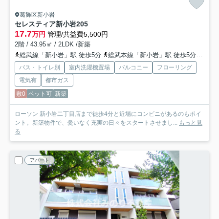
葛飾区新小岩
セレスティア新小岩
205
17.7
万円
管理/共益費5,500円
2階 / 43.95㎡ / 2LDK /新築
総武線「新小岩」駅 徒歩5分
総武本線「新小岩」駅 徒歩5分
都営
バス・トイレ別
室内洗濯機置場
バルコニー
フローリング
電気有
都市ガス
敷0
ペット可
新築
ローソン 新小岩二丁目店まで徒歩4分と近場にコンビニがあるのもポイ
ント。新築物件で、憂いなく充実の日々をスタートさせまし...
もっと見
る
アパート