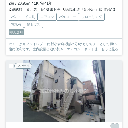
2階 / 23.95㎡ / 1K /築41年
総武線「新小岩」駅 徒歩10分
総武本線「新小岩」駅 徒歩10分
都
バス・トイレ別
エアコン
バルコニー
フローリング
電気有
都市ガス
即入居可
近くにはセブンイレブン 南新小岩店(徒歩5分)がありちょっとした買い
物に便利です。室内設備は追い焚き・エアコン・ネット使...
もっと見る
アパート