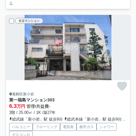
る
賃貸マンション
葛飾区新小岩
第一福島マンション
303
6.3
万円
管理/共益費-
3階 / 25.00㎡ / 1K /築27年
総武線「新小岩」駅 徒歩9分
総武本線「新小岩」駅 徒歩9分
都営
バルコニー
フローリング
電気有
都市ガス
シャワー
ガスコンロ