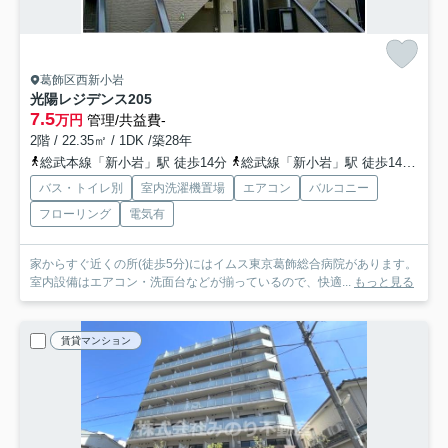
葛飾区西新小岩
光陽レジデンス
205
7.5
万円
管理/共益費-
2階 / 22.35㎡ / 1DK /築28年
総武本線「新小岩」駅 徒歩14分
総武線「新小岩」駅 徒歩14分
京
バス・トイレ別
室内洗濯機置場
エアコン
バルコニー
フローリング
電気有
家からすぐ近くの所(徒歩5分)にはイムス東京葛飾総合病院があります。
室内設備はエアコン・洗面台などが揃っているので、快適...
もっと見る
賃貸マンション