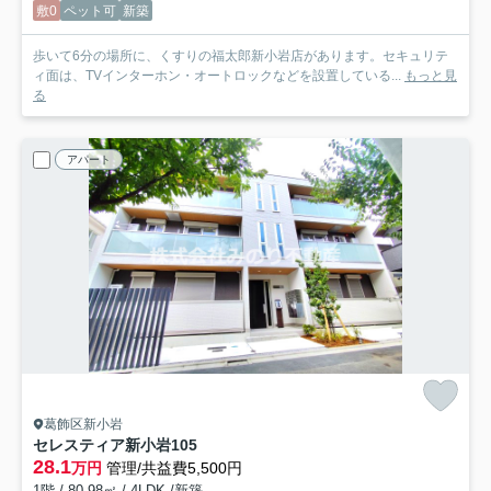
敷0
ペット可
新築
歩いて6分の場所に、くすりの福太郎新小岩店があります。セキュリテ
ィ面は、TVインターホン・オートロックなどを設置している...
もっと見
る
アパート
葛飾区新小岩
セレスティア新小岩
105
28.1
万円
管理/共益費5,500円
1階 / 80.98㎡ / 4LDK /新築