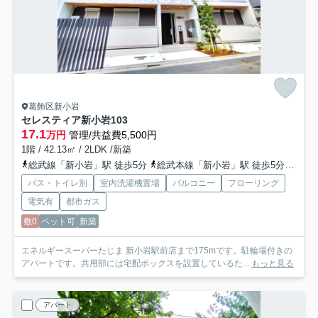
葛飾区新小岩
セレスティア新小岩
103
17.1
万円
管理/共益費5,500円
1階 / 42.13㎡ / 2LDK /新築
総武線「新小岩」駅 徒歩5分
総武本線「新小岩」駅 徒歩5分
都営
バス・トイレ別
室内洗濯機置場
バルコニー
フローリング
電気有
都市ガス
敷0
ペット可
新築
エネルギースーパーたじま 新小岩駅前店まで175mです。駐輪場付きの
アパートです。共用部には宅配ボックスを設置しているた...
もっと見る
アパート