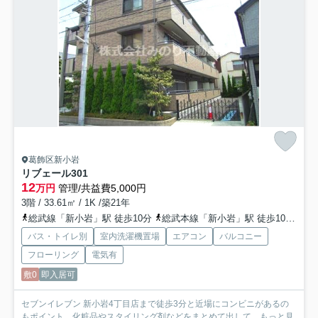
葛飾区新小岩
リブェール
301
12
万円
管理/共益費5,000円
3階 / 33.61㎡ / 1K /築21年
総武線「新小岩」駅 徒歩10分
総武本線「新小岩」駅 徒歩10分
都
バス・トイレ別
室内洗濯機置場
エアコン
バルコニー
フローリング
電気有
敷0
即入居可
セブンイレブン 新小岩4丁目店まで徒歩3分と近場にコンビニがあるの
もポイント。化粧品やスタイリング剤などをまとめて出して...
もっと見