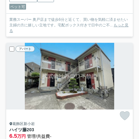
ペット可
業務スーパー 奥戸店まで徒歩6分と近くて、買い物を気軽に済ませたい
主婦の方に嬉しい立地です。宅配ボックス付きで日中のご不...
もっと見
る
アパート
葛飾区新小岩
ハイツ藤
203
6.5
万円
管理/共益費-