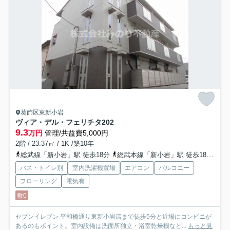
葛飾区東新小岩
ヴィア・デル・フェリチタ
202
9.3
万円
管理/共益費5,000円
2階 / 23.37㎡ / 1K /築10年
総武線「新小岩」駅 徒歩18分
総武本線「新小岩」駅 徒歩18分
京
バス・トイレ別
室内洗濯機置場
エアコン
バルコニー
フローリング
電気有
敷0
セブンイレブン 平和橋通り東新小岩店まで徒歩5分と近場にコンビニが
あるのもポイント。室内設備は洗面所独立・浴室乾燥機など...
もっと見