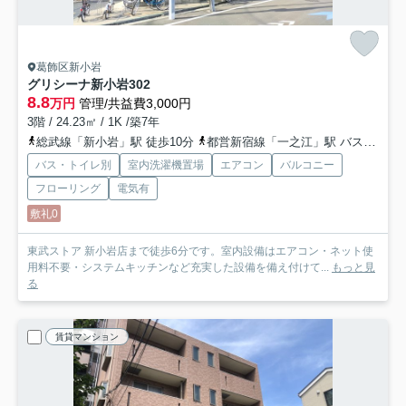
葛飾区新小岩
グリシーナ新小岩
302
8.8
万円
管理/共益費3,000円
3階 / 24.23㎡ / 1K /築7年
総武線「新小岩」駅 徒歩10分
都営新宿線「一之江」駅 バス22分 「下小松橋」 停歩22分
バス・トイレ別
室内洗濯機置場
エアコン
バルコニー
フローリング
電気有
敷礼0
東武ストア 新小岩店まで徒歩6分です。室内設備はエアコン・ネット使
用料不要・システムキッチンなど充実した設備を備え付けて...
もっと見
る
賃貸マンション