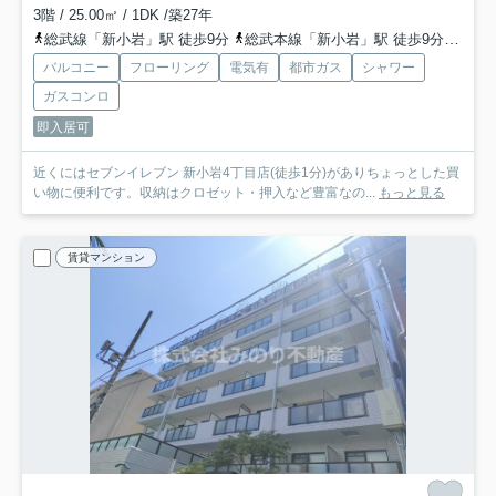
3階 / 25.00㎡ / 1DK /築27年
総武線「新小岩」駅 徒歩9分
総武本線「新小岩」駅 徒歩9分
都営
バルコニー
フローリング
電気有
都市ガス
シャワー
ガスコンロ
即入居可
近くにはセブンイレブン 新小岩4丁目店(徒歩1分)がありちょっとした買
い物に便利です。収納はクロゼット・押入など豊富なの...
もっと見る
賃貸マンション