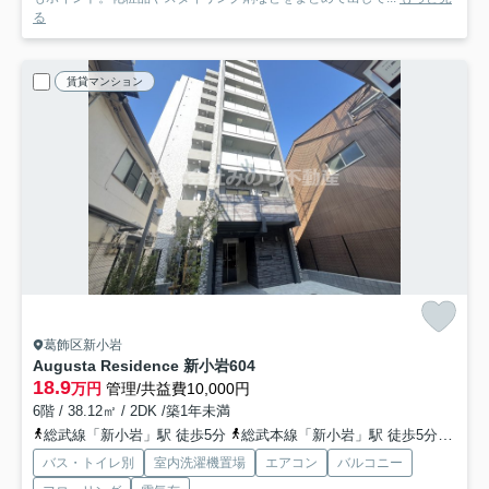
る
賃貸マンション
葛飾区新小岩
Augusta Residence 新小岩
604
18.9
万円
管理/共益費10,000円
6階 / 38.12㎡ / 2DK /築1年未満
総武線「新小岩」駅 徒歩5分
総武本線「新小岩」駅 徒歩5分
都営
バス・トイレ別
室内洗濯機置場
エアコン
バルコニー