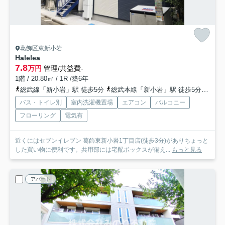
葛飾区東新小岩
Halelea
7.8
万円
管理/共益費-
1階 / 20.80㎡ / 1R /築6年
総武線「新小岩」駅 徒歩5分
総武本線「新小岩」駅 徒歩5分
常磐
バス・トイレ別
室内洗濯機置場
エアコン
バルコニー
フローリング
電気有
近くにはセブンイレブン 葛飾東新小岩1丁目店(徒歩3分)がありちょっと
した買い物に便利です。共用部には宅配ボックスが備え...
もっと見る
アパート