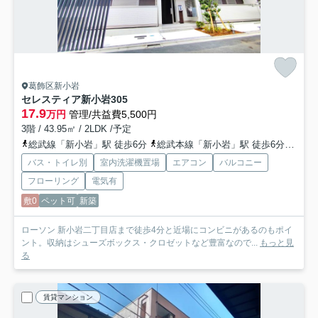
葛飾区新小岩
セレスティア新小岩
305
17.9
万円
管理/共益費5,500円
3階 / 43.95㎡ / 2LDK /予定
総武線「新小岩」駅 徒歩6分
総武本線「新小岩」駅 徒歩6分
都営
バス・トイレ別
室内洗濯機置場
エアコン
バルコニー
フローリング
電気有
敷0
ペット可
新築
ローソン 新小岩二丁目店まで徒歩4分と近場にコンビニがあるのもポイ
ント。収納はシューズボックス・クロゼットなど豊富なので...
もっと見
る
賃貸マンション