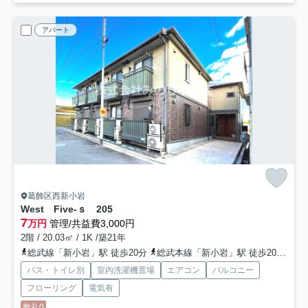
アパート
葛飾区西新小岩
West Five-ｓ
205
7
万円
管理/共益費3,000円
2階 / 20.03㎡ / 1K /築21年
総武線「新小岩」駅 徒歩20分
総武本線「新小岩」駅 徒歩20分
京
バス・トイレ別
室内洗濯機置場
エアコン
バルコニー
フローリング
電気有
敷礼0