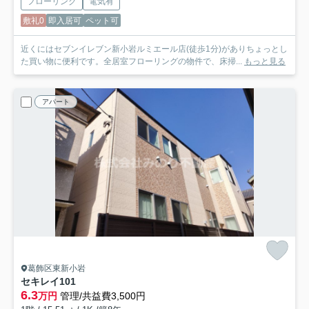
フローリング
電気有
敷礼0
即入居可
ペット可
近くにはセブンイレブン新小岩ルミエール店(徒歩1分)がありちょっとし
た買い物に便利です。全居室フローリングの物件で、床掃...
もっと見る
アパート
葛飾区東新小岩
セキレイ
101
6.3
万円
管理/共益費3,500円