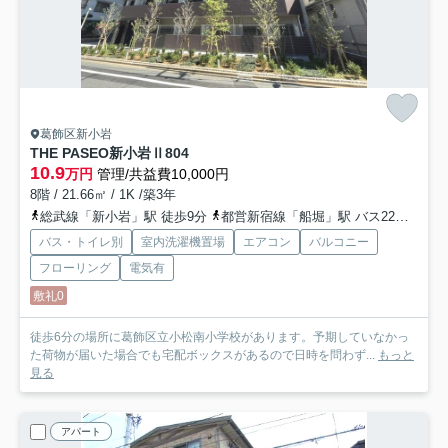
葛飾区新小岩
THE PASEO新小岩Ⅱ
804
10.9
万円
管理/共益費10,000円
8階 / 21.66㎡ / 1K /築3年
総武線「新小岩」駅 徒歩9分
都営新宿線「船堀」駅 バス22分 都営バス「松島三丁目」 停歩3分
バス・トイレ別
室内洗濯機置場
エアコン
バルコニー
フローリング
電気有
敷礼0
徒歩6分の場所に葛飾区立小松南小学校があります。予期していなかっ
た荷物が届いた場合でも宅配ボックスがあるので日時を問わず...
もっと
見る
アパート