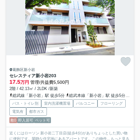
葛飾区新小岩
セレスティア新小岩
203
17.5
万円
管理/共益費5,500円
2階 / 42.13㎡ / 2LDK /新築
総武線「新小岩」駅 徒歩5分
総武本線「新小岩」駅 徒歩5分
都営
バス・トイレ別
室内洗濯機置場
バルコニー
フローリング
電気有
都市ガス
敷0
即入居可
ペット可
近くにはローソン 新小岩二丁目店(徒歩4分)がありちょっとした買い物
に便利です。閑静な住宅地にあるアパートです。この物件...
もっと見る