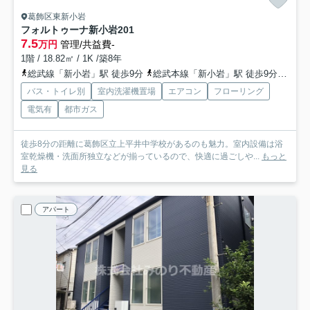
葛飾区東新小岩
フォルトゥーナ新小岩
201
7.5
万円
管理/共益費-
1階 / 18.82㎡ / 1K /築8年
総武線「新小岩」駅 徒歩9分
総武本線「新小岩」駅 徒歩9分
都営
バス・トイレ別
室内洗濯機置場
エアコン
フローリング
電気有
都市ガス
徒歩8分の距離に葛飾区立上平井中学校があるのも魅力。室内設備は浴
室乾燥機・洗面所独立などが揃っているので、快適に過ごしや...
もっと
見る
アパート