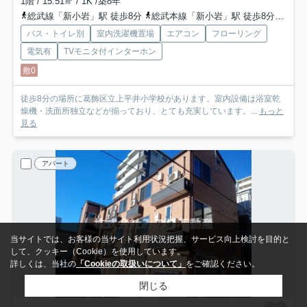
1階 / 15.51㎡ / 1K /築8年
総武線「新小岩」駅 徒歩8分
総武本線「新小岩」駅 徒歩8分
京成
バス・トイレ別
室内洗濯機置場
エアコン
フローリング
電気有
TVモニタ付インターホン
敷0
徒歩8分の場所に葛飾区立上平井小学校があります。室内設備は浴室乾
燥機・洗面所独立などが揃っており、とても充実しています。...
もっと
見る
アパート
当サイトでは、お客様の当サイト利用状況把握、サービス向上検討を目的と
して、クッキー（Cookie）を使用しています。
詳しくは、当社の
「Cookieの取扱いについて」
をご確認ください。
閉じる