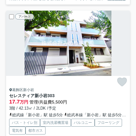
アパート
葛飾区新小岩
セレスティア新小岩
303
17.7
万円
管理/共益費5,500円
3階 / 42.13㎡ / 2LDK /予定
総武線「新小岩」駅 徒歩5分
総武本線「新小岩」駅 徒歩5分
都営
バス・トイレ別
室内洗濯機置場
バルコニー
フローリング
電気有
都市ガス