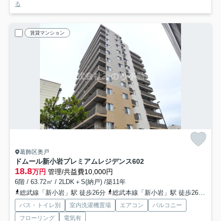
る
賃貸マンション
葛飾区奥戸
ドムール新小岩プレミアムレジデンス
602
18.8
万円
管理/共益費10,000円
6階 / 63.72㎡ / 2LDK＋S(納戸) /築11年
総武線「新小岩」駅 徒歩26分
総武本線「新小岩」駅 徒歩26分
総
バス・トイレ別
室内洗濯機置場
エアコン
バルコニー
フローリング
電気有