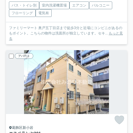
バス・トイレ別
室内洗濯機置場
エアコン
バルコニー
フローリング
電気有
ファミリーマート 奥戸五丁目店まで徒歩3分と近場にコンビニがあるの
もポイント。こちらの物件は洗面所が独立しています。セキ...
もっと見
る
アパート
葛飾区新小岩