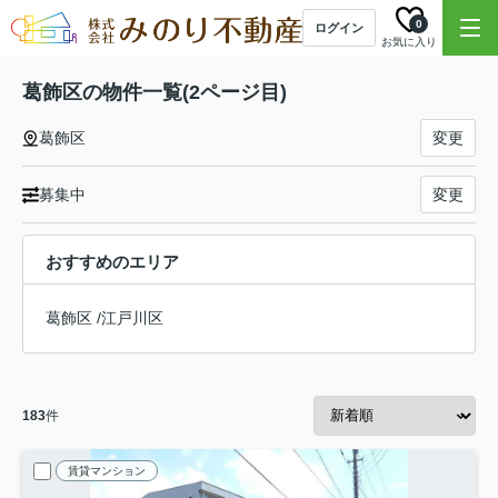
0
ログイン
お気に入り
葛飾区の物件一覧(2ページ目)
葛飾区
変更
募集中
変更
おすすめのエリア
葛飾区
/
江戸川区
183
件
賃貸マンション