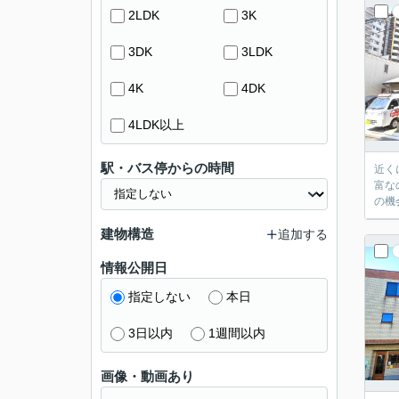
2LDK
3K
3DK
3LDK
4K
4DK
4LDK以上
駅・バス停からの時間
近く
富な
の機
建物構造
追加する
情報公開日
指定しない
本日
3日以内
1週間以内
画像・動画あり