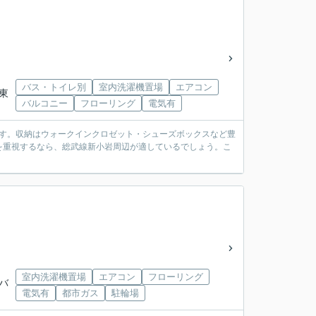
バス・トイレ別
室内洗濯機置場
エアコン
ス東
バルコニー
フローリング
電気有
です。収納はウォークインクロゼット・シューズボックスなど豊
を重視するなら、総武線新小岩周辺が適しているでしょう。こ
室内洗濯機置場
エアコン
フローリング
ンバ
電気有
都市ガス
駐輪場