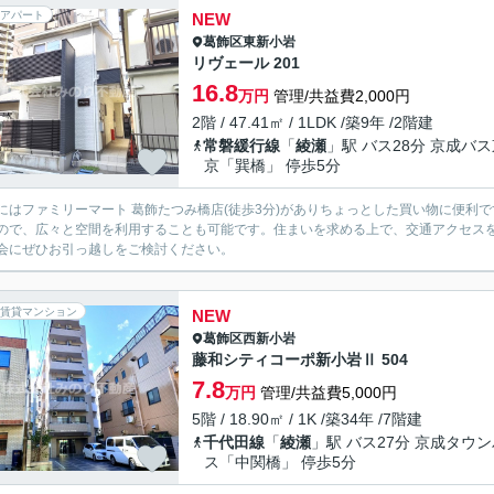
アパート
NEW
葛飾区
東新小岩
リヴェール 201
16.8
万円
管理/共益費2,000円
2階 / 47.41㎡ / 1LDK /築9年 /2階建
常磐緩行線
「
綾瀬
」駅 バス28分 京成バ
京「巽橋」 停歩5分
にはファミリーマート 葛飾たつみ橋店(徒歩3分)がありちょっとした買い物に便利
ので、広々と空間を利用することも可能です。住まいを求める上で、交通アクセス
会にぜひお引っ越しをご検討ください。
賃貸マンション
NEW
葛飾区
西新小岩
藤和シティコーポ新小岩Ⅱ 504
7.8
万円
管理/共益費5,000円
5階 / 18.90㎡ / 1K /築34年 /7階建
千代田線
「
綾瀬
」駅 バス27分 京成タウ
ス「中関橋」 停歩5分