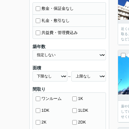
敷金・保証金なし
礼金・敷引なし
近く
共益費・管理費込み
取る
など
築年数
面積
～
間取り
ワンルーム
1K
薬や
1DK
1LDK
して
せく
2K
2DK