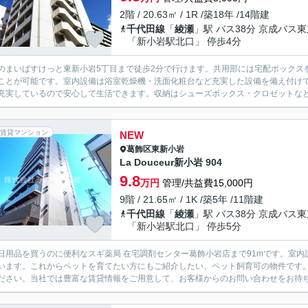
2階 / 20.63㎡ / 1R /築18年 /14階建
千代田線
「
綾瀬
」駅 バス38分 京成バス
「新小岩駅北口」 停歩4分
のまいばすけっと東新小岩5丁目まで徒歩2分で行けます。共用部には宅配ボックス
ことが可能です。室内設備は浴室乾燥機・洗面化粧台など充実した設備を備え付けて
充実しているので安心して生活できます。収納はシューズボックス・クロゼットなどが
賃貸マンション
NEW
葛飾区
東新小岩
La Douceur新小岩 904
9.8
万円
管理/共益費15,000円
9階 / 21.65㎡ / 1K /築5年 /11階建
千代田線
「
綾瀬
」駅 バス38分 京成バス
「新小岩駅北口」 停歩5分
日用品を買うのに便利なスギ薬局 在宅調剤センター葛飾小岩店まで91mです。室
います。これからペットを育てたい方にもご紹介したい、ペット飼育可の物件です
ださい。当社では豊富な賃貸情報をご用意して、お客様からのお問い合わせをお待ちして