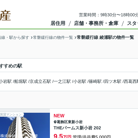
営業時間：9時30分〜18時00
居住用
店舗・事務所・倉庫
スタ
常磐緩行線 綾瀬駅の物件一覧
沿線・駅から探す
常磐緩行線の物件一覧
すすめの駅
小岩駅
/
船堀駅
/
京成立石駅
/
一之江駅
/
小岩駅
/
篠崎駅
/
四ツ木駅
/
西葛西
賃貸マンション
NEW
葛飾区
東新小岩
THEパームス新小岩 202
9.5
万円
管理/共益費5,000円