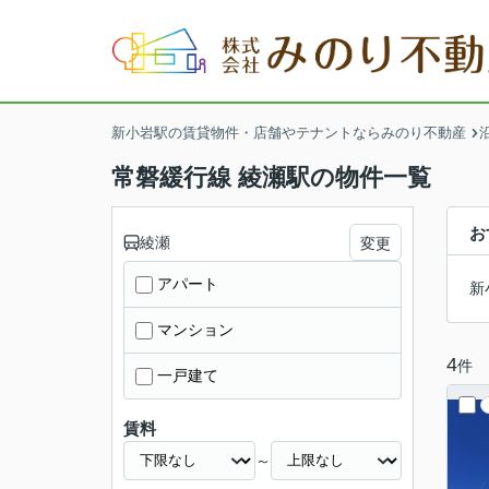
新小岩駅の賃貸物件・店舗やテナントならみのり不動産
常磐緩行線 綾瀬駅の物件一覧
お
綾瀬
変更
アパート
新
マンション
4
件
一戸建て
賃料
～