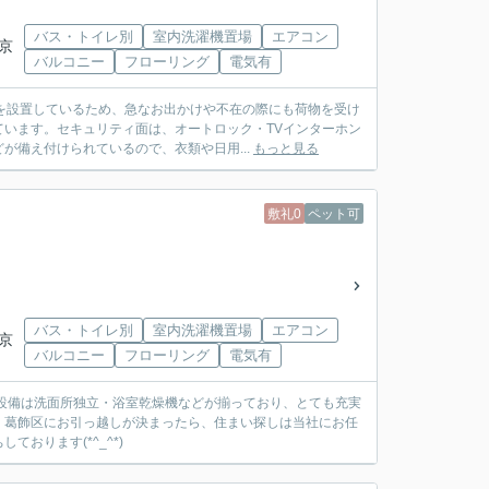
バス・トイレ別
室内洗濯機置場
エアコン
東京
バルコニー
フローリング
電気有
を設置しているため、急なお出かけや不在の際にも荷物を受け
います。セキュリティ面は、オートロック・TVインターホン
備え付けられているので、衣類や日用...
もっと見る
敷礼0
ペット可
バス・トイレ別
室内洗濯機置場
エアコン
東京
バルコニー
フローリング
電気有
内設備は洗面所独立・浴室乾燥機などが揃っており、とても充実
。葛飾区にお引っ越しが決まったら、住まい探しは当社にお任
おります(*^_^*)