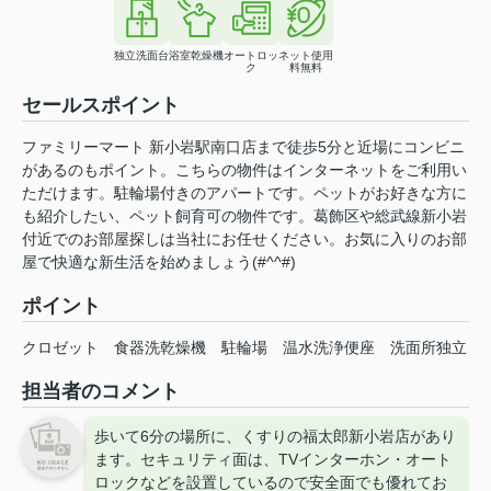
独立洗面台
浴室乾燥機
オートロッ
ネット使用
ク
料無料
セールスポイント
ファミリーマート 新小岩駅南口店まで徒歩5分と近場にコンビニ
があるのもポイント。こちらの物件はインターネットをご利用い
ただけます。駐輪場付きのアパートです。ペットがお好きな方に
も紹介したい、ペット飼育可の物件です。葛飾区や総武線新小岩
付近でのお部屋探しは当社にお任せください。お気に入りのお部
屋で快適な新生活を始めましょう(#^^#)
ポイント
クロゼット
食器洗乾燥機
駐輪場
温水洗浄便座
洗面所独立
担当者のコメント
歩いて6分の場所に、くすりの福太郎新小岩店があり
ます。セキュリティ面は、TVインターホン・オート
ロックなどを設置しているので安全面でも優れてお