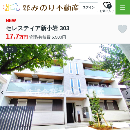
0
ログイン
お気に入り
NEW
セレスティア新小岩 303
17.7
万円
管理/共益費 5,500円
1
/
49