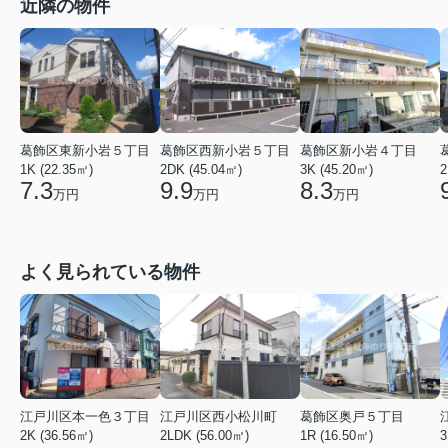
近隣の物件
葛飾区東新小岩５丁目
葛飾区西新小岩５丁目
葛飾区新小岩４丁目
1K (22.35㎡)
2DK (45.04㎡)
3K (45.20㎡)
2
7.3
9.9
8.3
万円
万円
万円
よく見られている物件
江戸川区本一色３丁目
江戸川区西小松川町
葛飾区奥戸５丁目
2K (36.56㎡)
2LDK (56.00㎡)
1R (16.50㎡)
3