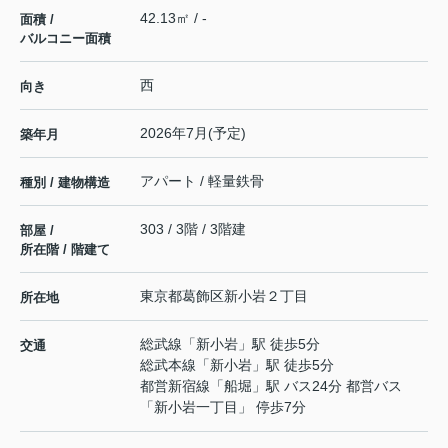
42.13㎡ / -
面積 /
バルコニー面積
西
向き
2026年7月(予定)
築年月
アパート / 軽量鉄骨
種別 / 建物構造
303 / 3階 / 3階建
部屋 /
所在階 / 階建て
東京都
葛飾区
新小岩
２丁目
所在地
総武線
「
新小岩
」駅 徒歩5分
交通
総武本線
「
新小岩
」駅 徒歩5分
都営新宿線
「
船堀
」駅 バス24分 都営バス
「新小岩一丁目」 停歩7分