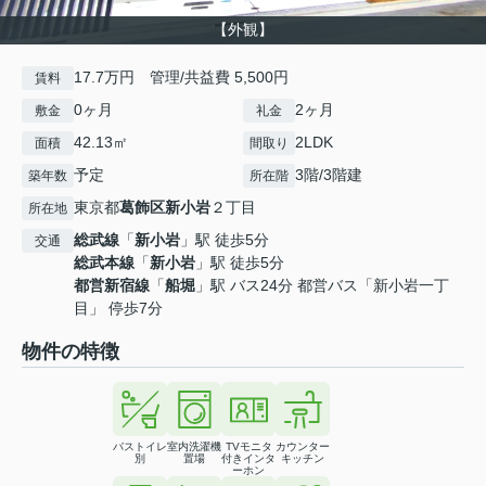
【外観】
17.7万円 管理/共益費 5,500円
賃料
0ヶ月
2ヶ月
敷金
礼金
42.13㎡
2LDK
面積
間取り
予定
3階/3階建
築年数
所在階
東京都
葛飾区
新小岩
２丁目
所在地
総武線
「
新小岩
」駅 徒歩5分
交通
総武本線
「
新小岩
」駅 徒歩5分
都営新宿線
「
船堀
」駅 バス24分 都営バス「新小岩一丁
目」 停歩7分
物件の特徴
バストイレ
室内洗濯機
TVモニタ
カウンター
別
置場
付きインタ
キッチン
ーホン