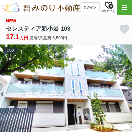
0
ログイン
お気に入り
NEW
セレスティア新小岩 103
17.1
万円
管理/共益費 5,500円
1
/
50