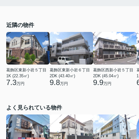
近隣の物件
葛飾区東新小岩５丁目
葛飾区東新小岩６丁目
葛飾区西新小岩５丁目
1K (22.35㎡)
2DK (43.40㎡)
2DK (45.04㎡)
1
7.3
9.8
9.9
万円
万円
万円
よく見られている物件