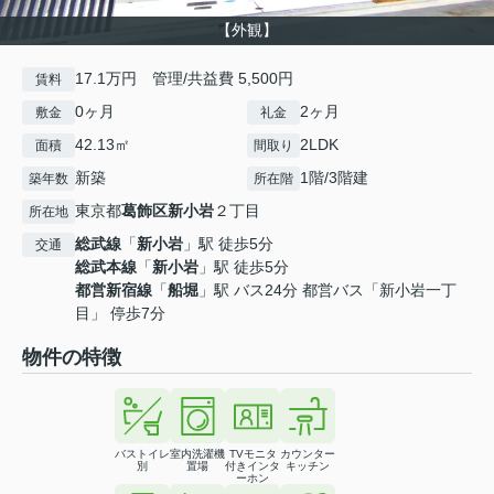
【外観】
17.1万円 管理/共益費 5,500円
賃料
0ヶ月
2ヶ月
敷金
礼金
42.13㎡
2LDK
面積
間取り
新築
1階/3階建
築年数
所在階
東京都
葛飾区
新小岩
２丁目
所在地
総武線
「
新小岩
」駅 徒歩5分
交通
総武本線
「
新小岩
」駅 徒歩5分
都営新宿線
「
船堀
」駅 バス24分 都営バス「新小岩一丁
目」 停歩7分
物件の特徴
バストイレ
室内洗濯機
TVモニタ
カウンター
別
置場
付きインタ
キッチン
ーホン