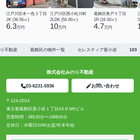
江戸川区本一色３丁目
江戸川区西小松川町
葛飾区奥戸５丁目
2K (36.56㎡)
2LDK (56.00㎡)
1R (16.50㎡)
3
6.3
10
4.7
万円
万円
万円
り不動産
葛飾区の物件一覧
セレスティア新小岩
103
株式会社みのり不動産
03-6231-5936
お問い合わせ
〒124-0024
東京都葛飾区新小岩１丁目43-8 MKビル
営業時間：
9時30分〜18時00分
定休日：
水曜日/GW/お盆/年末年始