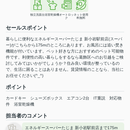
独立洗面台
浴室乾燥機
オートロッ
ネット使用
ク
料無料
セールスポイント
暮らしに便利なエネルギースーパーたじま 新小岩駅前店(スーパ
ー)がこちらから175mのところにあります。お風呂には追い焚き
機能が付いています。ペット好きな方におすすめのペット可能物
件です。利便性の高い暮らしをするなら葛飾区へのお引越をご検
討してみてはいかがでしょうか？住み良い環境が整っているの
で、生活に困ることはありません。賃貸情報のことなら、当社に
お任せください(^_^)
ポイント
カードキー
シューズボックス
エアコン2台
IT重説
対応物
件
浴室乾燥機
担当者のコメント
エネルギースーパーたじま 新小岩駅前店まで175m