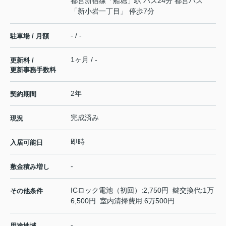
都営新宿線
「
船堀
」駅 バス24分 都営バス
「新小岩一丁目」 停歩7分
- / -
駐車場 / 月額
1ヶ月 / -
更新料 /
更新事務手数料
2年
契約期間
完成済み
現況
即時
入居可能日
-
敷金積み増し
ICロック電池（初回）:2,750円 鍵交換代:1万
その他条件
6,500円 室内清掃費用:6万500円
-
用途地域