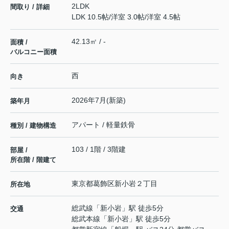
2LDK
間取り / 詳細
LDK 10.5帖
/
洋室 3.0帖
/
洋室 4.5帖
42.13㎡ / -
面積 /
バルコニー面積
西
向き
2026年7月(新築)
築年月
アパート / 軽量鉄骨
種別 / 建物構造
103 / 1階 / 3階建
部屋 /
所在階 / 階建て
東京都
葛飾区
新小岩
２丁目
所在地
総武線
「
新小岩
」駅 徒歩5分
交通
総武本線
「
新小岩
」駅 徒歩5分