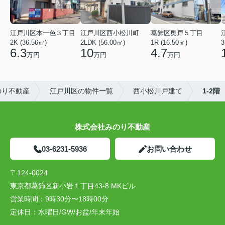
江戸川区本一色３丁目
江戸川区西小松川町
葛飾区奥戸５丁目
2K (36.56㎡)
2LDK (56.00㎡)
1R (16.50㎡)
3
6.3
10
4.7
万円
万円
万円
のり不動産
江戸川区の物件一覧
西小松川戸建て
1-2階
株式会社みのり不動産
03-6231-5936
お問い合わせ
〒124-0024
東京都葛飾区新小岩１丁目43-8 MKビル
営業時間：
9時30分〜18時00分
定休日：
水曜日/GW/お盆/年末年始