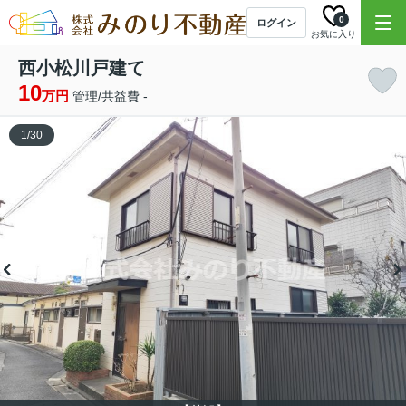
0
ログイン
お気に入り
西小松川戸建て
10
万円
管理/共益費 -
1
/
30