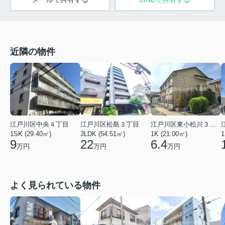
近隣の物件
江戸川区中央４丁目
江戸川区東小松川３丁目
江戸川区松島３丁目
1
1SK (29.40㎡)
1K (21.00㎡)
3LDK (54.51㎡)
9
6.4
22
万円
万円
万円
よく見られている物件