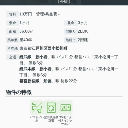
【外観】
10万円 管理/共益費 -
賃料
1ヶ月
0ヶ月
敷金
礼金
56.00㎡
2LDK
面積
間取り
築40年
2階建
築年数
階建て
東京都
江戸川区
西小松川町
所在地
総武線
「
新小岩
」駅 バス11分 都営バス「東小松川一丁
交通
目」 停歩6分
総武本線
「
新小岩
」駅 バス11分 都営バス「東小松川一
丁目」 停歩6分
都営新宿線
「
船堀
」駅 徒歩22分
物件の特徴
バストイレ
室内洗濯機
TVモニタ
別
置場
付きインタ
ーホン