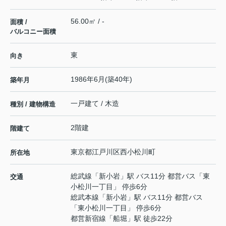
56.00㎡ / -
面積 /
バルコニー面積
東
向き
1986年6月(築40年)
築年月
一戸建て / 木造
種別 / 建物構造
2階建
階建て
東京都
江戸川区
西小松川町
所在地
総武線
「
新小岩
」駅 バス11分 都営バス「東
交通
小松川一丁目」 停歩6分
総武本線
「
新小岩
」駅 バス11分 都営バス
「東小松川一丁目」 停歩6分
都営新宿線
「
船堀
」駅 徒歩22分