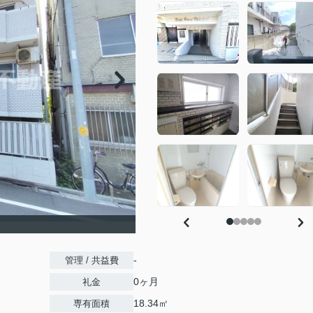
-
管理 / 共益費
0ヶ月
礼金
18.34㎡
専有面積