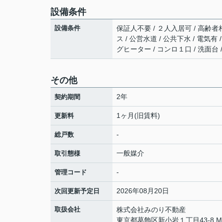
設備条件
設備条件
保証人不要 / ２人入居可 / 高齢者相
ス / 公営水道 / 公共下水 / 電気
グヒーター / コンロ１口 / 洗面台 
その他
2年
契約期間
1ヶ月(旧賃料)
更新料
-
総戸数
一般媒介
取引態様
-
管理コード
2026年08月20日
次回更新予定日
取扱会社
株式会社みのり不動産
東京都葛飾区新小岩１丁目43-8 