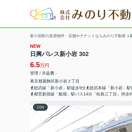
新小岩駅の賃貸物件・店舗やテナントならみのり不動産
NEW
日興パレス新小岩 302
6.5
万円
管理 / 共益費 -
東京都
葛飾区
新小岩
３丁目
総武線「新小岩」駅徒歩9分
総武本線「新小岩」駅
都営新宿線「船堀」駅バス14分「松島三丁目」停歩9
1
/
34