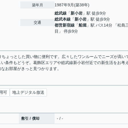
1987年9月(築38年)
築年月
総武線
「
新小岩
」駅 徒歩9分
総武本線
「
新小岩
」駅 徒歩9分
交通
都営新宿線
「
船堀
」駅 バス14分 「松島
目」 停歩9分
がありちょっとした買い物に便利です。広々したワンルームでニーズが高い
しい条件もどうぞ。葛飾区エリアや総武線新小岩付近での新生活をお考
敵なお部屋がきっと見つかります。
用可
地上デジタル放送
- / -
敷引 / 償却