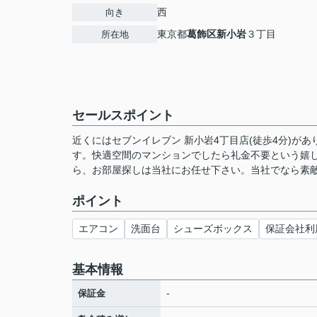
西
向き
東京都
葛飾区
新小岩
３丁目
所在地
セールスポイント
近くにはセブンイレブン 新小岩4丁目店(徒歩4分)
す。快適空間のマンションでしたら礼金不要という嬉
ら、お部屋探しは当社にお任せ下さい。当社でなら素
ポイント
エアコン
洗面台
シューズボックス
保証会社利
基本情報
-
保証金