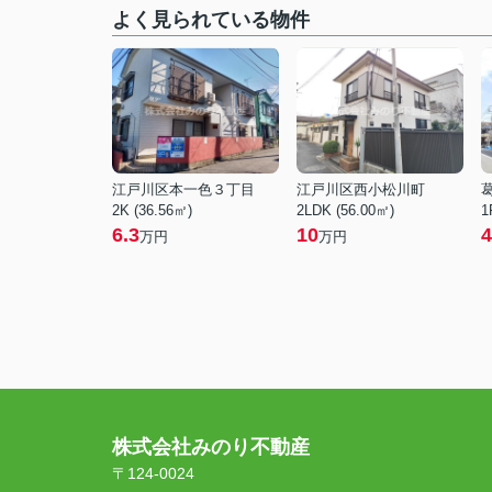
よく見られている物件
江戸川区本一色３丁目
江戸川区西小松川町
2K (36.56㎡)
2LDK (56.00㎡)
1
6.3
10
4
万円
万円
株式会社みのり不動産
〒124-0024