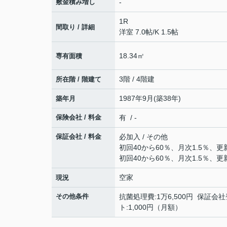
敷金積み増し
-
1R
間取り / 詳細
洋室 7.0帖
/
K 1.5帖
18.34㎡
専有面積
3階 / 4階建
所在階 / 階建て
1987年9月(築38年)
築年月
保険会社 / 料金
有 / -
保証会社 / 料金
必加入 / その他
初回40から60％、月次1.5％、更新
初回40から60％、月次1.5％、更新
空家
現況
その他条件
抗菌処理費:1万6,500円 保証会社
ト:1,000円（月額）