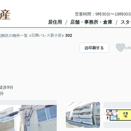
営業時間：9時30分〜18時00
居住用
店舗・事務所・倉庫
スタ
日興パレス新小岩
302
葛飾区の物件一覧
印刷する
お気
徒歩9分
分