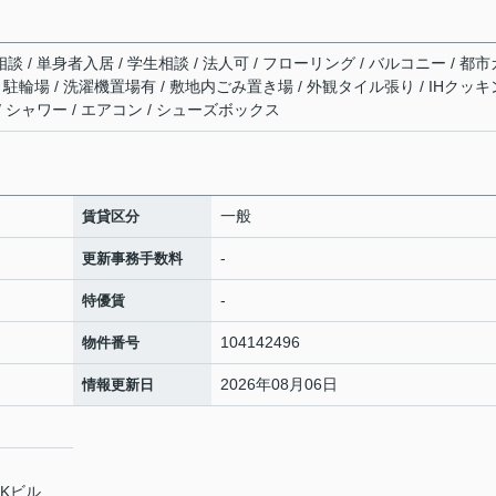
談 / 単身者入居 / 学生相談 / 法人可 / フローリング / バルコニー / 都市
有 / 駐輪場 / 洗濯機置場有 / 敷地内ごみ置き場 / 外観タイル張り / IHクッキ
/ シャワー / エアコン / シューズボックス
一般
賃貸区分
-
更新事務手数料
-
特優賃
104142496
物件番号
2026年08月06日
情報更新日
MKビル