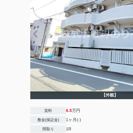
【外観】
6.5
万円
賃料
1ヶ月(-)
敷金(保証金)
1R
間取り