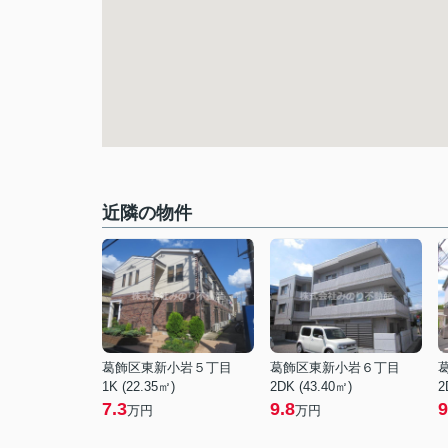
近隣の物件
葛飾区東新小岩５丁目
葛飾区東新小岩６丁目
1K (22.35㎡)
2DK (43.40㎡)
2
7.3
9.8
9
万円
万円