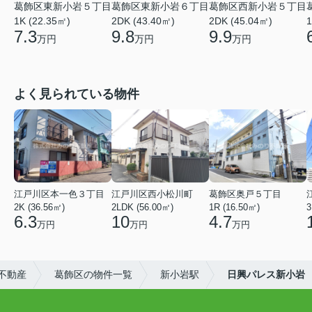
葛飾区東新小岩５丁目
葛飾区東新小岩６丁目
葛飾区西新小岩５丁目
1K (22.35㎡)
2DK (43.40㎡)
2DK (45.04㎡)
1
7.3
9.8
9.9
万円
万円
万円
よく見られている物件
江戸川区本一色３丁目
江戸川区西小松川町
葛飾区奥戸５丁目
2K (36.56㎡)
2LDK (56.00㎡)
1R (16.50㎡)
3
6.3
10
4.7
万円
万円
万円
不動産
葛飾区の物件一覧
新小岩駅
日興パレス新小岩