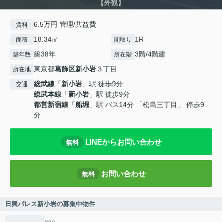
【外観】
6.5万円 管理/共益費 -
賃料
18.34㎡
1R
面積
間取り
築38年
3階/4階建
築年数
所在階
東京都
葛飾区
新小岩
３丁目
所在地
総武線
「
新小岩
」駅 徒歩9分
交通
総武本線
「
新小岩
」駅 徒歩9分
都営新宿線
「
船堀
」駅 バス14分 「松島三丁目」 停歩9
分
LINEからお問い合わせ
無料
お問い合わせ
無料
日興パレス新小岩の募集中物件