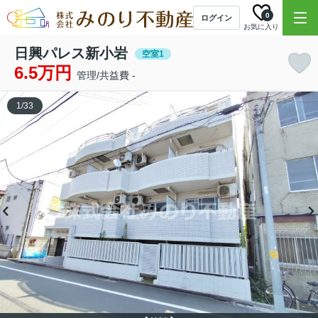
0
ログイン
お気に入り
日興パレス新小岩
空室1
6.5万円
管理/共益費 -
1
/
33