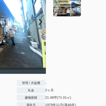
-
管理 / 共益費
2ヶ月
礼金
21.48坪(71.01㎡)
建物面積
1979年11月(築46年)
築年月