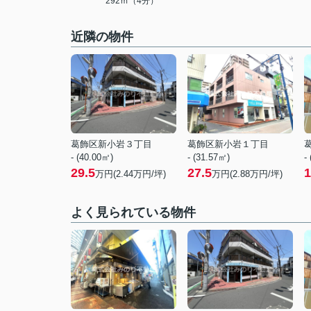
292ｍ（4分）
近隣の物件
葛飾区新小岩３丁目
葛飾区新小岩１丁目
- (40.00㎡)
- (31.57㎡)
-
29.5
27.5
1
万円(
2.44
万円/坪)
万円(
2.88
万円/坪)
よく見られている物件