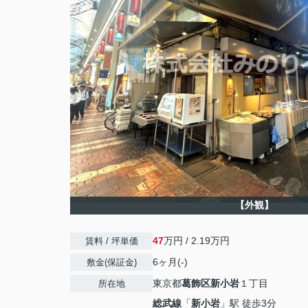
【外観】
47
万円 / 2.19万円
賃料 / 坪単価
6ヶ月(-)
敷金(保証金)
東京都
葛飾区
新小岩
１丁目
所在地
総武線
「
新小岩
」駅 徒歩3分