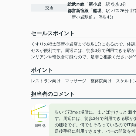
総武本線
「
新小岩
」駅 徒歩3分
交通
都営新宿線
「
船堀
」駅 バス26分 
「新小岩駅前」 停歩4分
セールスポイント
くすりの福太郎新小岩店まで徒歩1分にあるので、体調
セスが便利です。周辺には、徒歩3分で利用できる駅
ンリアンや軽飲食可能なので、是非ご相談ください(#^^
ポイント
レストラン向け
マッサージ
整体院向け
スケルト
担当者のコメント
歩いて73mの場所に、まいばすけっと 新
す。周辺には、徒歩3分で利用できる駅が
の建物です。何でもそろっているのでIT
川野 勉
居後手軽に利用できます。バーの開業を考え