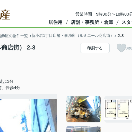
営業時間：9時30分〜18時00
居住用
店舗・事務所・倉庫
スタ
新小岩1丁目店舗・事務所（ルミエール商店街）
2-3
葛飾区の物件一覧
店街） 2-3
印刷する
お気
徒歩3分
前」停歩4分