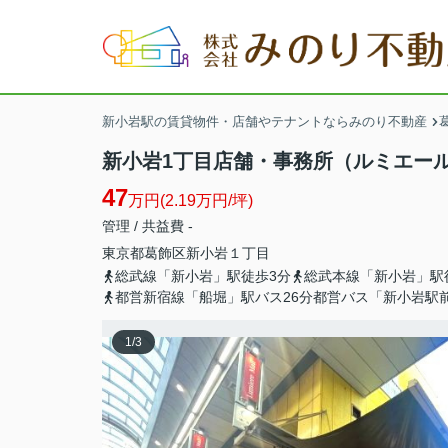
新小岩駅の賃貸物件・店舗やテナントならみのり不動産
新小岩1丁目店舗・事務所（ルミエール商
47
万円(2.19万円/坪)
管理 / 共益費 -
東京都
葛飾区
新小岩
１丁目
総武線「新小岩」駅徒歩3分
総武本線「新小岩」駅
都営新宿線「船堀」駅バス26分都営バス「新小岩駅
1
/
3