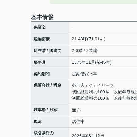
基本情報
-
保証金
21.48坪(71.01㎡)
建物面積
2-3階 / 3階建
所在階 / 階建て
1979年11月(築46年)
築年月
定期借家 6年
契約期間
保証会社 / 料金
必加入 / ジェイリース
初回総賃料の100％ 以後年毎総
初回総賃料の100％ 以後年毎総
駐車場 / 月額
無 / -
居住中
現況
取引条件の
2026年08月12日