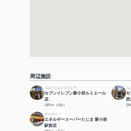
周辺施設
コンビニエンスストア
コ
セブンイレブン新小岩ルミエール
セ
店
西
185ｍ（3分）
2
スーパー
エネルギースーパーたじま 新小岩
駅前店