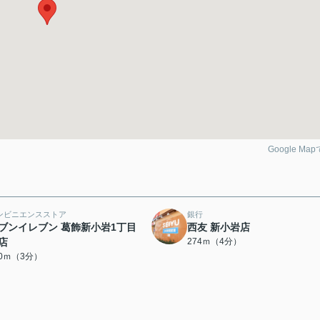
Google Ma
ンビニエンスストア
銀行
ブンイレブン 葛飾新小岩1丁目
西友 新小岩店
店
274ｍ（4分）
00ｍ（3分）