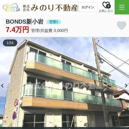
0
ログイン
お気に入り
BONDS新小岩
空室1
7.4万円
管理/共益費 3,000円
1
/
34