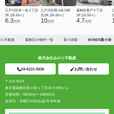
江戸川区本一色３丁目
江戸川区西小松川町
葛飾区奥戸５丁目
2K (36.56㎡)
2LDK (56.00㎡)
1R (16.50㎡)
3
6.3
10
4.7
万円
万円
万円
のり不動産
葛飾区の物件一覧
新小岩駅
BONDS新小岩
株式会社みのり不動産
03-6231-5936
お問い合わせ
〒124-0024
東京都葛飾区新小岩１丁目43-8 MKビル
営業時間：
9時30分〜18時00分
定休日：
水曜日/GW/お盆/年末年始