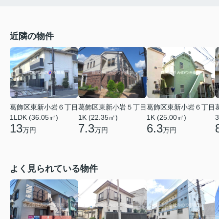
近隣の物件
葛飾区東新小岩６丁目
葛飾区東新小岩５丁目
葛飾区東新小岩６丁目
1LDK (36.05㎡)
1K (22.35㎡)
1K (25.00㎡)
3
13
7.3
6.3
万円
万円
万円
よく見られている物件