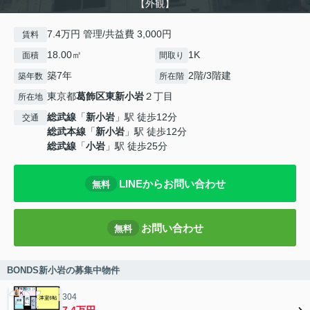
【外観】
7.4万円 管理/共益費 3,000円
賃料
18.00㎡
1K
面積
間取り
築7年
2階/3階建
築年数
所在階
東京都
葛飾区
東新小岩
２丁目
所在地
総武線
「
新小岩
」駅 徒歩12分
交通
総武本線
「
新小岩
」駅 徒歩12分
総武線
「
小岩
」駅 徒歩25分
LINEからお問い合わせ
無料
お問い合わせ
無料
BONDS新小岩の募集中物件
304
7.4万円