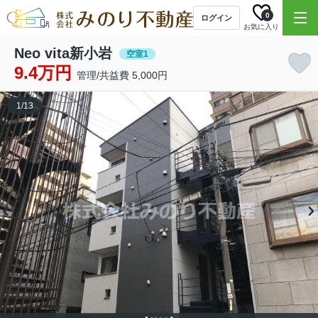
0
ログイン
お気に入り
Neo vita新小岩
空室1
9.4万円
管理/共益費 5,000円
1
/
13