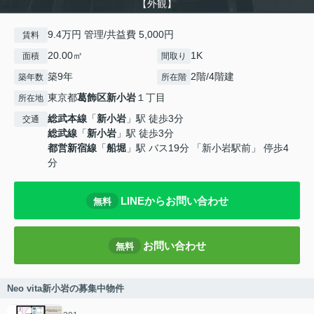
【外観】
9.4万円 管理/共益費 5,000円
賃料
20.00㎡
1K
面積
間取り
築9年
2階/4階建
築年数
所在階
東京都
葛飾区
新小岩
１丁目
所在地
総武本線
「
新小岩
」駅 徒歩3分
交通
総武線
「
新小岩
」駅 徒歩3分
都営新宿線
「
船堀
」駅 バス19分 「新小岩駅前」 停歩4
分
LINEからお問い合わせ
無料
お問い合わせ
無料
Neo vita新小岩の募集中物件