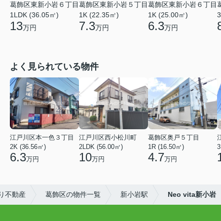
葛飾区東新小岩６丁目
葛飾区東新小岩５丁目
葛飾区東新小岩６丁目
1LDK (36.05㎡)
1K (22.35㎡)
1K (25.00㎡)
3
13
7.3
6.3
万円
万円
万円
よく見られている物件
江戸川区本一色３丁目
江戸川区西小松川町
葛飾区奥戸５丁目
2K (36.56㎡)
2LDK (56.00㎡)
1R (16.50㎡)
3
6.3
10
4.7
万円
万円
万円
り不動産
葛飾区の物件一覧
新小岩駅
Neo vita新小岩