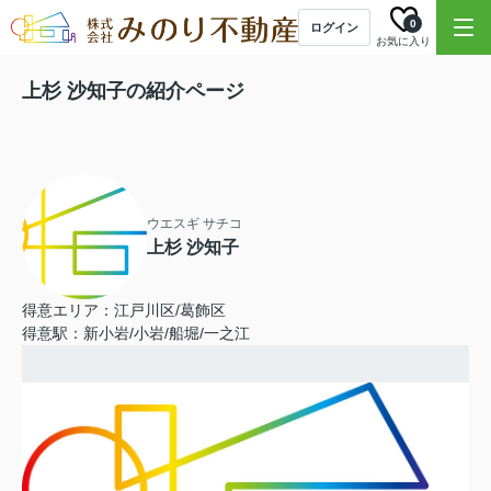
0
ログイン
お気に入り
上杉 沙知子の紹介ページ
ウエスギ サチコ
上杉 沙知子
得意エリア：江戸川区/葛飾区
得意駅：新小岩/小岩/船堀/一之江