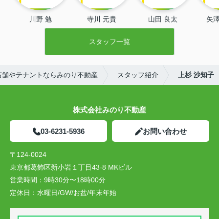
川野 勉
寺川 元貴
山田 良太
矢澤
スタッフ一覧
店舗やテナントならみのり不動産
スタッフ紹介
上杉 沙知子
株式会社みのり不動産
03-6231-5936
お問い合わせ
〒124-0024
東京都葛飾区新小岩１丁目43-8 MKビル
営業時間：
9時30分〜18時00分
定休日：
水曜日/GW/お盆/年末年始