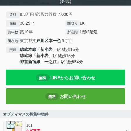
【外観】
8.8万円 管理/共益費 7,000円
賃料
30.29㎡
1K
面積
間取り
築10年
1階/2階建
築年数
所在階
東京都
江戸川区
本一色
３丁目
所在地
総武本線
「
新小岩
」駅 徒歩15分
交通
総武線
「
新小岩
」駅 徒歩15分
都営新宿線
「
一之江
」駅 徒歩54分
LINEからお問い合わせ
無料
お問い合わせ
無料
オプティマスの募集中物件
101
8.8万円