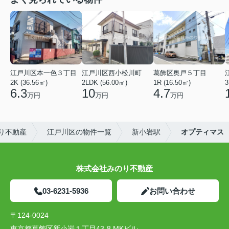
江戸川区本一色３丁目
江戸川区西小松川町
葛飾区奥戸５丁目
2K (36.56㎡)
2LDK (56.00㎡)
1R (16.50㎡)
3
6.3
10
4.7
万円
万円
万円
り不動産
江戸川区の物件一覧
新小岩駅
オプティマス
株式会社みのり不動産
03-6231-5936
お問い合わせ
〒124-0024
東京都葛飾区新小岩１丁目43-8 MKビル