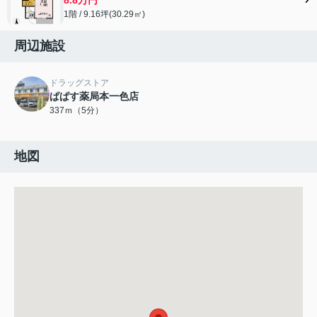
1階 / 9.16坪(30.29㎡)
周辺施設
ドラッグストア
ぱぱす薬局本一色店
337ｍ（5分）
地図