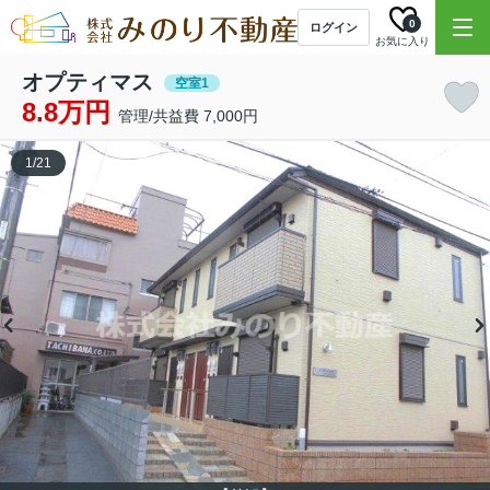
0
ログイン
お気に入り
オプティマス
空室1
8.8万円
管理/共益費 7,000円
1
/
21