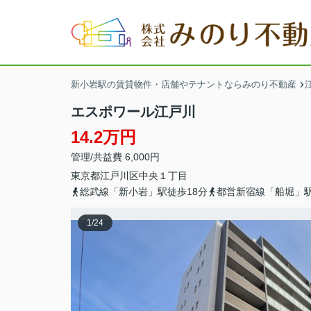
新小岩駅の賃貸物件・店舗やテナントならみのり不動産
エスポワール江戸川
14.2万円
管理/共益費 6,000円
東京都
江戸川区
中央
１丁目
総武線「新小岩」駅徒歩18分
都営新宿線「船堀」駅
1
/
24