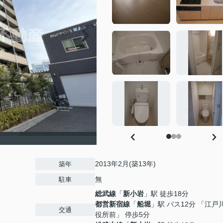
2013年2月(築13年)
築年
無
駐車
総武線
「
新小岩
」駅 徒歩18分
都営新宿線
「
船堀
」駅 バス12分 「江戸
交通
役所前」 停歩5分