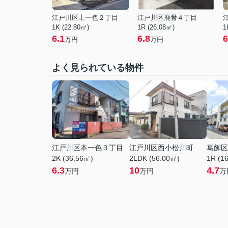
江戸川区上一色２丁目
江戸川区鹿骨４丁目
1K (22.80㎡)
1R (26.08㎡)
1
6.1
6.8
6
万円
万円
よく見られている物件
江戸川区本一色３丁目
江戸川区西小松川町
葛飾区
2K (36.56㎡)
2LDK (56.00㎡)
1R (1
6.3
10
4.7
万円
万円
万