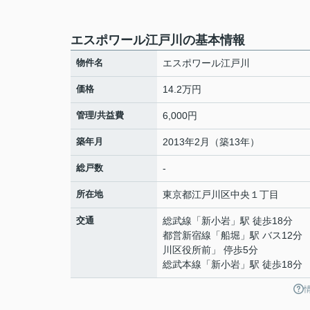
エスポワール江戸川の基本情報
物件名
エスポワール江戸川
価格
14.2万円
管理/共益費
6,000円
築年月
2013年2月（築13年）
総戸数
-
所在地
東京都
江戸川区
中央
１丁目
交通
総武線
「
新小岩
」駅 徒歩18分
都営新宿線
「
船堀
」駅 バス12分
川区役所前」 停歩5分
総武本線
「
新小岩
」駅 徒歩18分