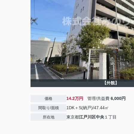
【外観】
14.2万円
管理/共益費
6,000円
価格
1DK＋S(納戸)/47.44㎡
間取り/面積
東京都
江戸川区
中央
１丁目
所在地