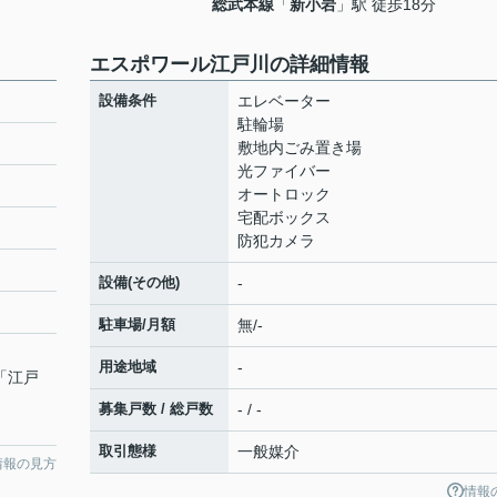
総武本線
「
新小岩
」駅 徒歩18分
エスポワール江戸川の詳細情報
設備条件
エレベーター
駐輪場
敷地内ごみ置き場
光ファイバー
オートロック
宅配ボックス
防犯カメラ
設備(その他)
-
駐車場/月額
無/-
用途地域
-
 「江戸
募集戸数 / 総戸数
- / -
取引態様
一般媒介
情報の見方
情報