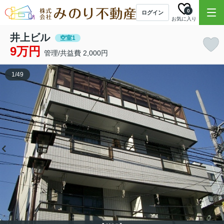
0
ログイン
お気に入り
井上ビル
空室1
9万円
管理/共益費 2,000円
1
/
49