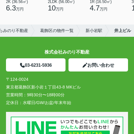
2K (36.56㎡)
2LDK (56.00㎡)
1R (16.50㎡)
3
6.3
10
4.7
万円
万円
万円
らみのり不動産
葛飾区の物件一覧
新小岩駅
井上ビル
株式会社みのり不動産
03-6231-5936
お問い合わせ
〒124-0024
東京都葛飾区新小岩１丁目43-8 MKビル
営業時間：
9時30分〜18時00分
定休日：
水曜日/GW/お盆/年末年始