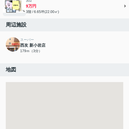
302
9万円
3階 / 6.65坪(22.00㎡)
周辺施設
スーパー
西友 新小岩店
179ｍ（3分）
地図