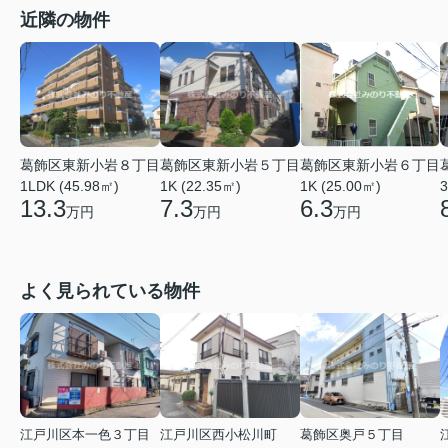
近隣の物件
葛飾区東新小岩８丁目
葛飾区東新小岩５丁目
葛飾区東新小岩６丁目
1LDK (45.98㎡)
1K (22.35㎡)
1K (25.00㎡)
3
13.3
7.3
6.3
万円
万円
万円
よく見られている物件
江戸川区本一色３丁目
江戸川区西小松川町
葛飾区奥戸５丁目