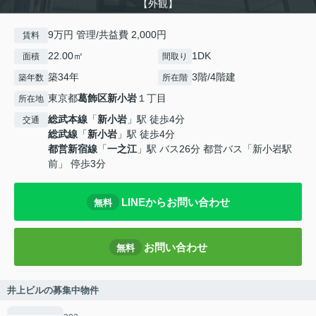
【外観】
9万円 管理/共益費 2,000円
賃料
22.00㎡
1DK
面積
間取り
築34年
3階/4階建
築年数
所在階
東京都
葛飾区
新小岩
１丁目
所在地
総武本線
「
新小岩
」駅 徒歩4分
交通
総武線
「
新小岩
」駅 徒歩4分
都営新宿線
「
一之江
」駅 バス26分 都営バス「新小岩駅
前」 停歩3分
LINEからお問い合わせ
無料
お問い合わせ
無料
井上ビルの募集中物件