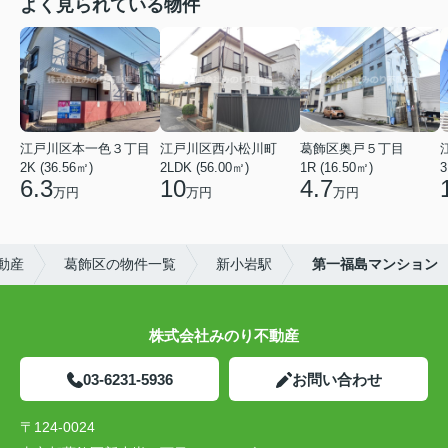
よく見られている物件
江戸川区本一色３丁目
江戸川区西小松川町
葛飾区奥戸５丁目
2K (36.56㎡)
2LDK (56.00㎡)
1R (16.50㎡)
3
6.3
10
4.7
万円
万円
万円
動産
葛飾区の物件一覧
新小岩駅
第一福島マンション
株式会社みのり不動産
03-6231-5936
お問い合わせ
〒124-0024