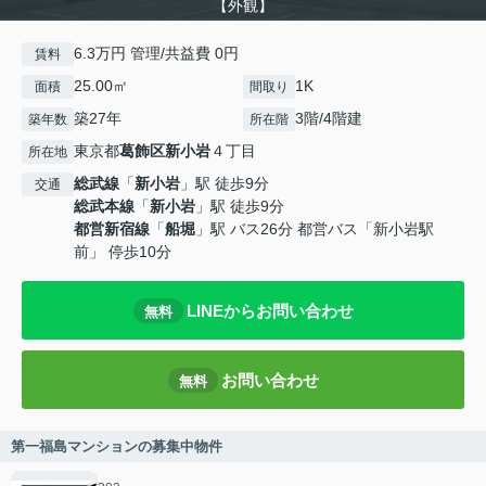
【外観】
6.3万円 管理/共益費 0円
賃料
25.00㎡
1K
面積
間取り
築27年
3階/4階建
築年数
所在階
東京都
葛飾区
新小岩
４丁目
所在地
総武線
「
新小岩
」駅 徒歩9分
交通
総武本線
「
新小岩
」駅 徒歩9分
都営新宿線
「
船堀
」駅 バス26分 都営バス「新小岩駅
前」 停歩10分
LINEからお問い合わせ
無料
お問い合わせ
無料
第一福島マンションの募集中物件