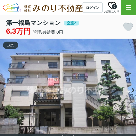
0
ログイン
お気に入り
第一福島マンション
空室2
6.3万円
管理/共益費 0円
1
/
25