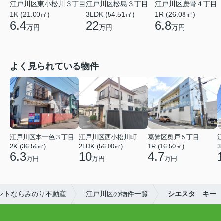
江戸川区東小松川３丁目
江戸川区鹿骨４丁目
江戸川区松島３丁目
1K (21.00㎡)
1R (26.08㎡)
3LDK (54.51㎡)
6.4
6.8
22
万円
万円
万円
よく見られている物件
江戸川区本一色３丁目
江戸川区西小松川町
葛飾区奥戸５丁目
2K (36.56㎡)
2LDK (56.00㎡)
1R (16.50㎡)
3
6.3
10
4.7
万円
万円
万円
ントならみのり不動産
江戸川区の物件一覧
シエスタ キー