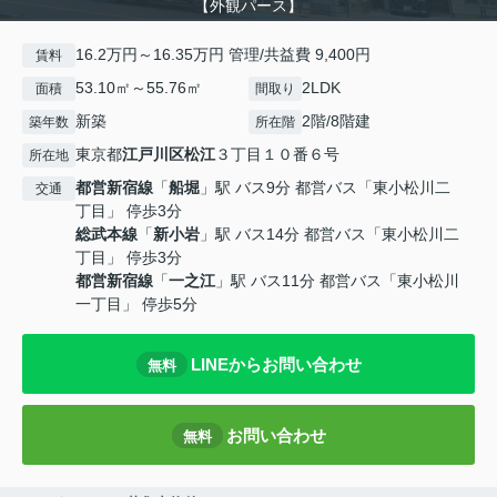
【外観パース】
16.2万円～16.35万円 管理/共益費 9,400円
賃料
53.10㎡～55.76㎡
2LDK
面積
間取り
新築
2階/8階建
築年数
所在階
東京都
江戸川区
松江
３丁目１０番６号
所在地
都営新宿線
「
船堀
」駅 バス9分 都営バス「東小松川二
交通
丁目」 停歩3分
総武本線
「
新小岩
」駅 バス14分 都営バス「東小松川二
丁目」 停歩3分
都営新宿線
「
一之江
」駅 バス11分 都営バス「東小松川
一丁目」 停歩5分
LINEからお問い合わせ
無料
お問い合わせ
無料