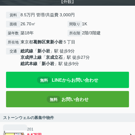
【外観】
8.5万円 管理/共益費 3,000円
賃料
26.70㎡
1K
面積
間取り
築18年
2階/3階建
築年数
所在階
東京都
葛飾区
東新小岩
５丁目
所在地
総武線
「
新小岩
」駅 徒歩9分
交通
京成押上線
「
京成立石
」駅 徒歩27分
総武本線
「
新小岩
」駅 徒歩9分
LINEからお問い合わせ
無料
お問い合わせ
無料
ストーンウェルの募集中物件
201
8.5万円