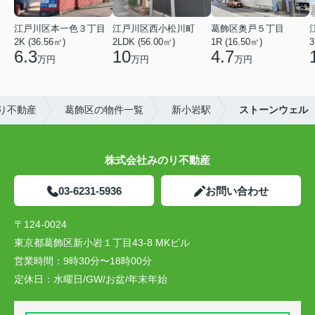
江戸川区本一色３丁目
江戸川区西小松川町
葛飾区奥戸５丁目
2K (36.56㎡)
2LDK (56.00㎡)
1R (16.50㎡)
3
6.3
10
4.7
万円
万円
万円
り不動産
葛飾区の物件一覧
新小岩駅
ストーンウェル
株式会社みのり不動産
03-6231-5936
お問い合わせ
〒124-0024
東京都葛飾区新小岩１丁目43-8 MKビル
営業時間：
9時30分〜18時00分
定休日：
水曜日/GW/お盆/年末年始