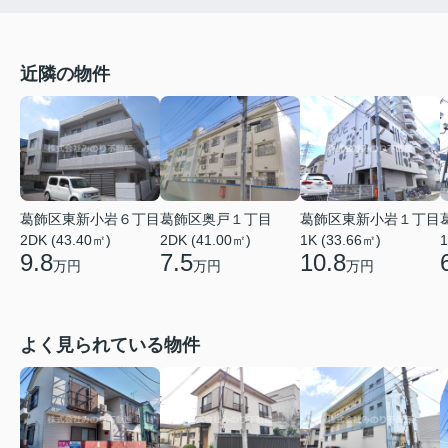
近隣の物件
葛飾区東新小岩６丁目
葛飾区奥戸１丁目
葛飾区東新小岩１丁目
2DK (43.40㎡)
2DK (41.00㎡)
1K (33.66㎡)
1
9.8
7.5
10.8
万円
万円
万円
よく見られている物件