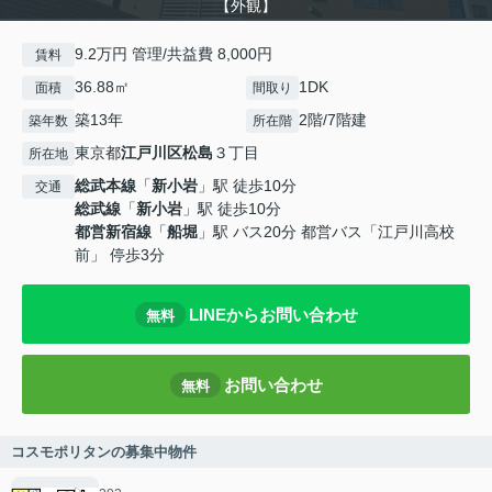
【外観】
9.2万円 管理/共益費 8,000円
賃料
36.88㎡
1DK
面積
間取り
築13年
2階/7階建
築年数
所在階
東京都
江戸川区
松島
３丁目
所在地
総武本線
「
新小岩
」駅 徒歩10分
交通
総武線
「
新小岩
」駅 徒歩10分
都営新宿線
「
船堀
」駅 バス20分 都営バス「江戸川高校
前」 停歩3分
LINEからお問い合わせ
無料
お問い合わせ
無料
コスモポリタンの募集中物件