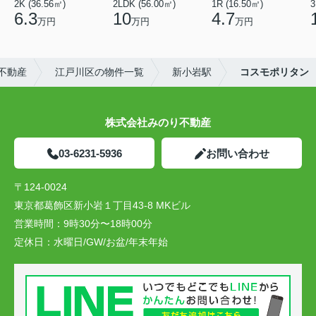
2K (36.56㎡)
2LDK (56.00㎡)
1R (16.50㎡)
3
6.3
10
4.7
万円
万円
万円
不動産
江戸川区の物件一覧
新小岩駅
コスモポリタン
株式会社みのり不動産
03-6231-5936
お問い合わせ
〒124-0024
東京都葛飾区新小岩１丁目43-8 MKビル
営業時間：
9時30分〜18時00分
定休日：
水曜日/GW/お盆/年末年始