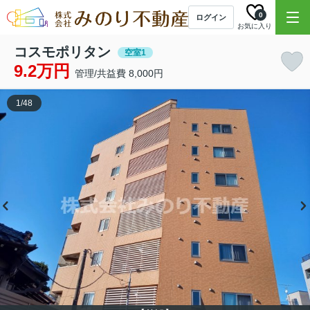
0
ログイン
お気に入り
コスモポリタン
空室1
9.2万円
管理/共益費 8,000円
1
/
48