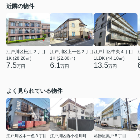
近隣の物件
江戸川区上一色２丁目
江戸川区中央４丁目
江戸川区松江２丁目
1K (22.80㎡)
1LDK (44.10㎡)
1
1K (28.28㎡)
6.1
13.5
7.5
万円
万円
万円
よく見られている物件
江戸川区本一色３丁目
江戸川区西小松川町
葛飾区奥戸５丁目